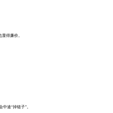
也显得廉价。
。
中途“掉链子”。