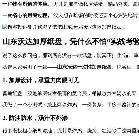
一种物有所值的体验。
尤其是那些做私房烘焙、精品外卖、高
一次省心的用餐过程。
没人想在吃饭的时候还要小心翼翼地端
山东沃达加厚纸盘，凭什么不怕“实战考验
说了这么多问题，那到底有没有一款纸盘，能真正扛住“湿、重
我帮大家实测了一款——
山东沃达一次性加厚纸盘
。说实话，
1. 加厚设计，承重力肉眼可见
普通纸盘一般是单层或者很薄的复合层，稍微放点带汤水的菜
我做了一个小测试：放上两块炸鸡、一份薯条、半碗带酱汁的沙
2. 防油防水，汤汁不外渗
很多老板担心纸盘渗油，尤其是炸鸡、烧烤、红油抄手这类重