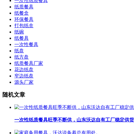
一次性纸质餐具
纸质餐具
纸餐盒
环保餐具
打包纸盒
纸碗
纸餐具
一次性餐具
纸盘
纸方盘
纸质餐具厂家
花边纸盘
窄边纸盘
源头厂家
随机文章
一次性纸质餐具旺季不断供，山东沃达自有工厂稳定供货