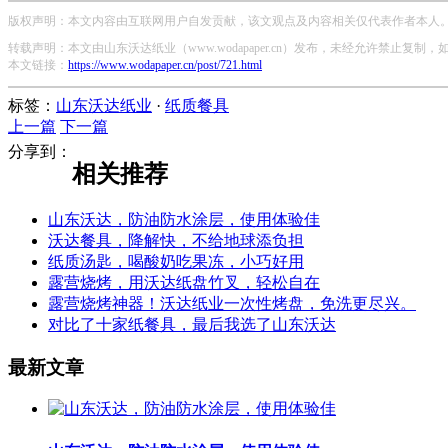
版权声明：本文内容由互联网用户自发贡献，该文观点及内容相关仅代表作者本人。本
转载声明：本文由山东沃达纸业（www.wodapaper.cn）发布，未经允许禁止复制
本文链接：
https://www.wodapaper.cn/post/721.html
标签：
山东沃达纸业
·
纸质餐具
上一篇
下一篇
分享到：
相关推荐
山东沃达，防油防水涂层，使用体验佳
沃达餐具，降解快，不给地球添负担
纸质汤匙，喝酸奶吃果冻，小巧好用
露营烧烤，用沃达纸盘竹叉，轻松自在
露营烧烤神器！沃达纸业一次性烤盘，免洗更尽兴。
对比了十家纸餐具，最后我选了山东沃达
最新文章