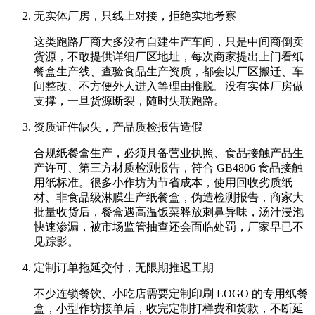
无实体厂房，只线上对接，拒绝实地考察
这类跑路厂商大多没有自建生产车间，只是中间商倒卖
货源，不敢提供详细厂区地址，每次商家提出上门看纸
餐盒生产线、查验食品生产资质，都会以厂区搬迁、车
间整改、不方便外人进入等理由推脱。没有实体厂房做
支撑，一旦货源断裂，随时失联跑路。
资质证件缺失，产品质检报告造假
合规纸餐盒生产，必须具备营业执照、食品接触产品生
产许可、第三方材质检测报告，符合 GB4806 食品接触
用纸标准。很多小作坊为节省成本，使用回收劣质纸
材、非食品级淋膜生产纸餐盒，伪造检测报告，商家大
批量收货后，餐盒遇高温饭菜释放刺鼻异味，汤汁浸泡
快速渗漏，被市场监管抽查还会面临处罚，厂家早已不
见踪影。
定制订单拖延交付，无限期推迟工期
不少连锁餐饮、小吃店需要定制印刷 LOGO 的专用纸餐
盒，小型作坊接单后，收完定制打样费和货款，不断延