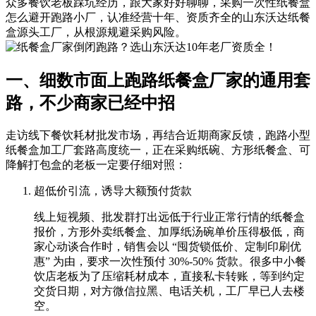
众多餐饮老板踩坑经历，跟大家好好聊聊，采购一次性纸餐盒
怎么避开跑路小厂，认准经营十年、资质齐全的山东沃达纸餐
盒源头工厂，从根源规避采购风险。
一、细数市面上跑路纸餐盒厂家的通用套
路，不少商家已经中招
走访线下餐饮耗材批发市场，再结合近期商家反馈，跑路小型
纸餐盒加工厂套路高度统一，正在采购纸碗、方形纸餐盒、可
降解打包盒的老板一定要仔细对照：
超低价引流，诱导大额预付货款
线上短视频、批发群打出远低于行业正常行情的纸餐盒
报价，方形外卖纸餐盒、加厚纸汤碗单价压得极低，商
家心动谈合作时，销售会以 “囤货锁低价、定制印刷优
惠” 为由，要求一次性预付 30%-50% 货款。很多中小餐
饮店老板为了压缩耗材成本，直接私卡转账，等到约定
交货日期，对方微信拉黑、电话关机，工厂早已人去楼
空。