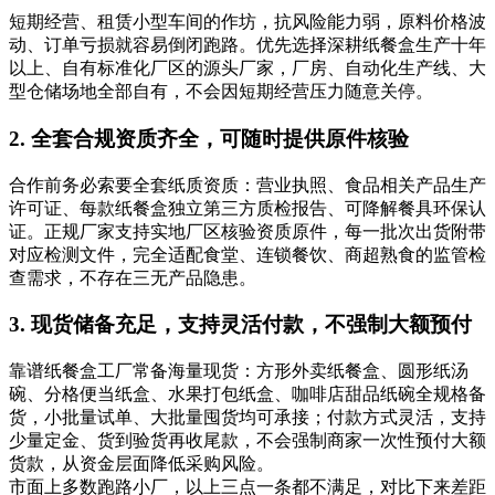
短期经营、租赁小型车间的作坊，抗风险能力弱，原料价格波
动、订单亏损就容易倒闭跑路。优先选择深耕纸餐盒生产十年
以上、自有标准化厂区的源头厂家，厂房、自动化生产线、大
型仓储场地全部自有，不会因短期经营压力随意关停。
2. 全套合规资质齐全，可随时提供原件核验
合作前务必索要全套纸质资质：营业执照、食品相关产品生产
许可证、每款纸餐盒独立第三方质检报告、可降解餐具环保认
证。正规厂家支持实地厂区核验资质原件，每一批次出货附带
对应检测文件，完全适配食堂、连锁餐饮、商超熟食的监管检
查需求，不存在三无产品隐患。
3. 现货储备充足，支持灵活付款，不强制大额预付
靠谱纸餐盒工厂常备海量现货：方形外卖纸餐盒、圆形纸汤
碗、分格便当纸盒、水果打包纸盒、咖啡店甜品纸碗全规格备
货，小批量试单、大批量囤货均可承接；付款方式灵活，支持
少量定金、货到验货再收尾款，不会强制商家一次性预付大额
货款，从资金层面降低采购风险。
市面上多数跑路小厂，以上三点一条都不满足，对比下来差距