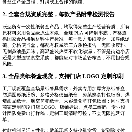
餐盒生产全过程，打消线上合作的顾虑。
2. 全套合规资质完整，每款产品附带检测报告
沃达所有一次性纸餐盒产品，均取得完整生产经营资质，所有
原材料采用食品级原生木浆、合规 PLA 可降解淋膜，严格遵
循国家食品接触材料生产标准，每一款方形纸餐盒、加厚纸汤
碗、分格便当盒，都配有权威第三方质检报告，无回收废料、
无刺鼻油墨异味，高温盛装热菜不软化渗漏，不管是街边小店
还是大型连锁食堂采购，都能应对市场监管核查，不用担合规
风险。
3. 全品类纸餐盒现货，支持门店 LOGO 定制印刷
工厂现货覆盖全场景纸餐具需求：外卖专用加厚方形纸餐盒、
防漏圆形纸汤碗、多格分格便当纸盒、凉菜熟食打包纸碗、烘
焙甜品纸盒、航空简餐纸盒、大容量食堂打包纸碗；同时支持
商家定制印刷门店 LOGO、店铺标语、点餐二维码，专业设
计团队免费出打样稿，定制工期清晰可控，不会无限拖延订
单。
付款机制灵活人性化：散单现货支持少量拿货、货到验收付