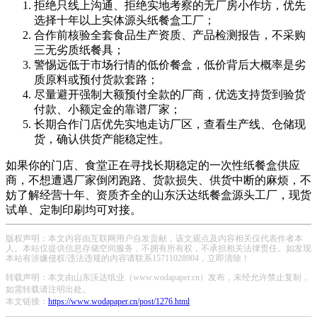
拒绝只线上沟通、拒绝实地考察的无厂房小作坊，优先
选择十年以上实体源头纸餐盒工厂；
合作前核验全套食品生产资质、产品检测报告，不采购
三无劣质纸餐具；
警惕远低于市场行情的低价餐盒，低价背后大概率是劣
质原料或预付货款套路；
尽量避开强制大额预付全款的厂商，优选支持货到验货
付款、小额定金的靠谱厂家；
长期合作门店优先实地走访厂区，查看生产线、仓储现
货，确认供货产能稳定性。
如果你的门店、食堂正在寻找长期稳定的一次性纸餐盒供应
商，不想遭遇厂家倒闭跑路、货款损失、供货中断的麻烦，不
妨了解经营十年、资质齐全的山东沃达纸餐盒源头工厂，现货
试单、定制印刷均可对接。
版权声明：本文内容由互联网用户自发贡献，该文观点及内容相关仅代表作者本
人。本站仅提供信息存储空间服务，不拥有所有权，不承担相关法律责任。如发现
本站有涉嫌侵权/违法违规的内容请联系15711028904，立即清除！
转载声明：本文由山东沃达纸业（www.wodapaper.cn）发布，未经允许禁止复制，
如需转载请注明出处。
本文链接：
https://www.wodapaper.cn/post/1276.html