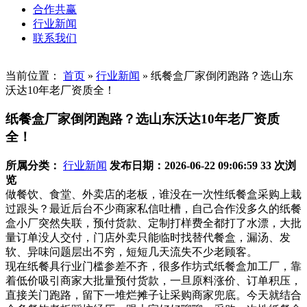
合作共赢
行业新闻
联系我们
当前位置：
首页
»
行业新闻
»
纸餐盒厂家倒闭跑路？选山东
沃达10年老厂资质全！
纸餐盒厂家倒闭跑路？选山东沃达10年老厂资质
全！
所属分类：
行业新闻
发布日期：2026-06-22 09:06:59
33 次浏
览
做餐饮、食堂、外卖店的老板，谁没在一次性纸餐盒采购上栽
过跟头？最近后台不少商家私信吐槽，自己合作没多久的纸餐
盒小厂突然失联，预付货款、定制打样费全都打了水漂，大批
量订单没人交付，门店外卖只能临时找替代餐盒，漏汤、发
软、异味问题层出不穷，短短几天流失不少老顾客。
现在纸餐具行业门槛参差不齐，很多作坊式纸餐盒加工厂，靠
着低价吸引商家大批量预付货款，一旦原料涨价、订单积压，
直接关门跑路，留下一堆烂摊子让采购商家兜底。今天就结合