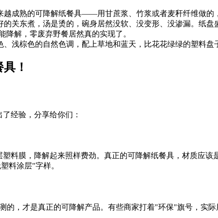
来越成熟的可降解纸餐具——用甘蔗浆、竹浆或者麦秆纤维做的
好的关东煮，汤是烫的，碗身居然没软、没变形、没渗漏。纸盘
就能降解，零废弃野餐居然真的实现了。
色、浅棕色的自然色调，配上草地和蓝天，比花花绿绿的塑料盘
出了经验，分享给你们：
一层塑料膜，降解起来照样费劲。真正的可降解纸餐具，材质应该
无塑料涂层"字样。
过了这个检测的，才是真正的可降解产品。有些商家打着"环保"旗号，