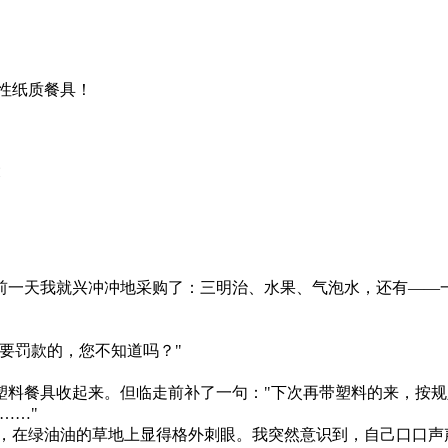
性纸质餐具！
前一天我就兴冲冲地采购了：三明治、水果、气泡水，还有——
。
具要罚款的，您不知道吗？"
塑料餐具收起来。但临走前补了一句："下次再带塑料的来，按规
……"
，在绿油油的草地上显得格外刺眼。我突然意识到，自己口口声声