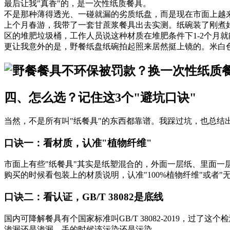
最后让我"真香"的，是一次性纸质餐具。
不是那种薄得透光、一碰就漏的劣质纸盘，而是现在市面上越
上个月春游，我带了一套甘蔗浆餐具出去实测。纸碗装了刚煮
区的堆肥垃圾桶，工作人员说这种材质在堆肥条件下1-2个月
更让我意外的是，野餐纸盘纸碗拍起照来居然挺上镜的。米白
四、怎么选？记住这3个"避坑口诀"
当然，不是所有叫"纸餐具"的东西都靠谱。我踩过坑，也总结
口诀一：看材质，认准"植物纤维"
市面上有些"纸餐具"其实是纸塑混合的，外面一层纸、里面
购买的时候看包装上的材质说明，认准"100%植物纤维"或者"
口诀二：看认证，GB/T 38082是底线
国内可降解餐具有个国家标准叫GB/T 38082-2019，
渗漏还是渗漏，丢的时候该污染还是污染。