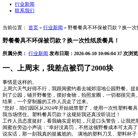
行业新闻
联系我们
当前位置：
首页
»
行业新闻
»
野餐餐具不环保被罚款？换一次
野餐餐具不环保被罚款？换一次性纸质餐具！
所属分类：
行业新闻
发布日期：2026-06-10 10:06:04
37 次浏览
一、上周末，我差点被罚了2000块
事情是这样的。
上周六天气好得不行，我跟闺蜜约着去城郊湿地公园野餐。提
到了公园，铺开野餐垫，摆好食物，拍照发圈，一切都很完美
结果，一个穿制服的工作人员走了过来。
"您好，咱们园区从2024年开始就禁塑了，使用一次性塑料餐
我当场愣住。塑料餐具罚款？这规矩我还真没听说过！
工作人员态度挺好，看我确实是初犯，只是口头警告，让我把
闺蜜在旁边小声说："幸好没真罚，不然这顿野餐成本可太高了
说实话，那一刻我真的挺尴尬的。 满地的塑料刀叉、塑料杯子