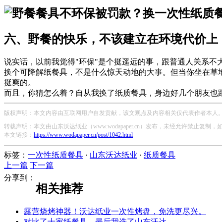
六、野餐的快乐，不该建立在环境代价上
说实话，以前我觉得"环保"是个挺遥远的事，跟普通人关系
换个可降解纸餐具，不是什么惊天动地的大事。但当你坐在草
挺爽的。
而且，你猜怎么着？自从我换了纸质餐具，身边好几个朋友也
版权声明：本文内容由互联网用户自发贡献，该文观点及内容相关仅代表作者本人。本
转载声明：本文由山东沃达纸业（www.wodapaper.cn）发布，未经允许禁止复制
本文链接：
https://www.wodapaper.cn/post/1042.html
标签：
一次性纸质餐具
·
山东沃达纸业
·
纸质餐具
上一篇
下一篇
分享到：
相关推荐
露营烧烤神器！沃达纸业一次性烤盘，免洗更尽兴。
对比了十家纸餐具，最后我选了山东沃达