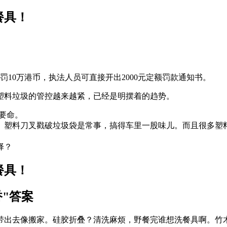
罚10万港币，执法人员可直接开出2000元定额罚款通知书。
塑料垃圾的管控越来越紧，已经是明摆着的趋势。
得要命。
。塑料刀叉戳破垃圾袋是常事，搞得车里一股味儿。而且很多塑
择？
"答案
带出去像搬家。硅胶折叠？清洗麻烦，野餐完谁想洗餐具啊。竹