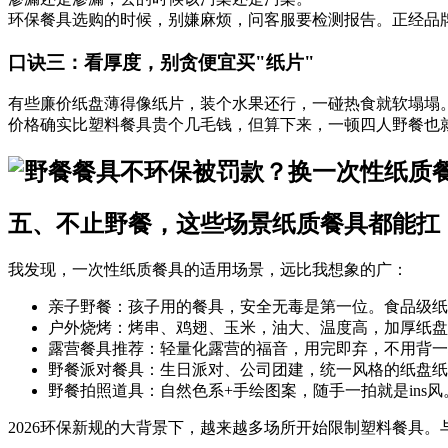
环保餐具选购的时候，别嫌麻烦，问客服要检测报告。正经品
口诀三：看厚度，别贪便宜买"纸片"
有些廉价纸盘薄得像纸片，装个水果还行，一碰热食就软塌塌
价格确实比塑料餐具贵个几毛钱，但算下来，一顿四人野餐也
五、不止野餐，这些场景纸质餐具都能扛
我发现，一次性纸质餐具的适用场景，远比我想象的广：
亲子野餐：孩子用的餐具，安全无毒是第一位。食品级纸
户外烧烤：烤串、鸡翅、玉米，油大、温度高，加厚纸盘完
露营餐具推荐：轻量化露营的福音，用完即弃，不用背一
野餐派对餐具：生日派对、公司团建，统一风格的纸盘纸
野餐拍照道具：自然色系+手绘图案，随手一拍就是ins风
2026环保新规的大背景下，越来越多场所开始限制塑料餐具