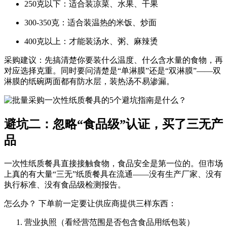
250克以下
：适合装凉菜、水果、干果
300-350克
：适合装温热的米饭、炒面
400克以上
：才能装汤水、粥、麻辣烫
采购建议
：先搞清楚你要装什么温度、什么含水量的食物，再
对应选择克重。同时要问清楚是“单淋膜”还是“双淋膜”——双
淋膜的纸碗两面都有防水层，装热汤不易渗漏。
避坑二：忽略“食品级”认证，买了三无产
品
一次性纸质餐具直接接触食物，食品安全是第一位的。但市场
上真的有大量“三无”纸质餐具在流通——没有生产厂家、没有
执行标准、没有食品级检测报告。
怎么办？
下单前一定要让供应商提供三样东西：
营业执照
（看经营范围是否包含食品用纸包装）