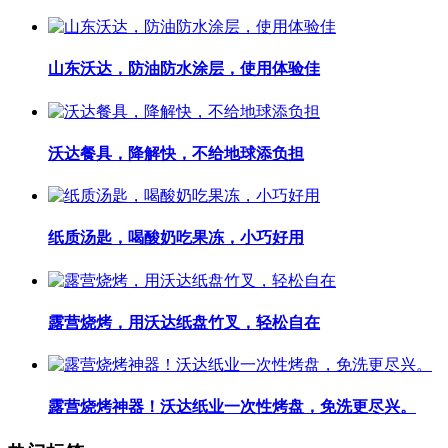
山东沃达，防油防水涂层，使用体验佳
沃达餐具，降解快，不给地球添负担
纸质汤匙，喝酸奶吃果冻，小巧好用
露营烧烤，用沃达纸盘竹叉，轻松自在
露营烧烤神器！沃达纸业一次性烤盘，免洗更尽兴。