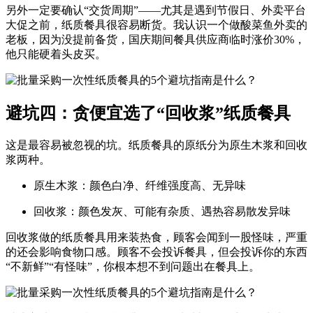
另外一定要确认“交货周期”——尤其是遇到节假日、外卖平台
大促之前，纸质餐具很容易断货。我认识一个做酸菜鱼外卖的
老板，因为没提前备货，国庆期间餐具供应商临时涨价30%，
他只能硬着头皮买。
避坑四：贪便宜选了“回收浆”纸质餐具
这是最容易被忽视的坑。纸质餐具的原纸分为
原生木浆
和
回收
浆
两种。
原生木浆：颜色白净、纤维强度高、无异味
回收浆：颜色发灰、可能有杂质、遇热容易散发异味
回收浆做的纸质餐具用来装热食，顾客会闻到一股怪味，严重
的还会影响食物口感。
顾客不会投诉餐具，但会投诉你的东西
“不新鲜”“有怪味”
，你根本想不到问题出在餐具上。