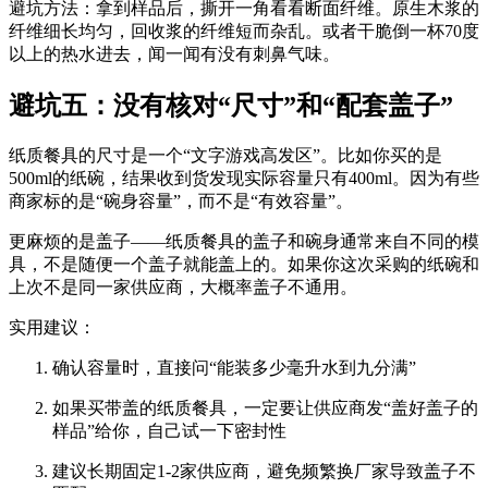
避坑方法
：拿到样品后，撕开一角看看断面纤维。原生木浆的
纤维细长均匀，回收浆的纤维短而杂乱。或者干脆倒一杯70度
以上的热水进去，闻一闻有没有刺鼻气味。
避坑五：没有核对“尺寸”和“配套盖子”
纸质餐具的尺寸是一个“文字游戏高发区”。比如你买的是
500ml的纸碗，结果收到货发现实际容量只有400ml。因为有些
商家标的是“碗身容量”，而不是“有效容量”。
更麻烦的是盖子
——纸质餐具的盖子和碗身通常来自不同的模
具，不是随便一个盖子就能盖上的。如果你这次采购的纸碗和
上次不是同一家供应商，大概率盖子不通用。
实用建议
：
确认容量时，直接问“能装多少毫升水到九分满”
如果买带盖的纸质餐具，一定要让供应商发“盖好盖子的
样品”给你，自己试一下密封性
建议长期固定1-2家供应商，避免频繁换厂家导致盖子不