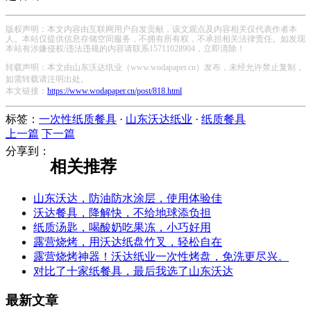
版权声明：本文内容由互联网用户自发贡献，该文观点及内容相关仅代表作者本
人。本站仅提供信息存储空间服务，不拥有所有权，不承担相关法律责任。如发现
本站有涉嫌侵权/违法违规的内容请联系15711028904，立即清除！
转载声明：本文由山东沃达纸业（www.wodapaper.cn）发布，未经允许禁止复制，
如需转载请注明出处。
本文链接：
https://www.wodapaper.cn/post/818.html
标签：
一次性纸质餐具
·
山东沃达纸业
·
纸质餐具
上一篇
下一篇
分享到：
相关推荐
山东沃达，防油防水涂层，使用体验佳
沃达餐具，降解快，不给地球添负担
纸质汤匙，喝酸奶吃果冻，小巧好用
露营烧烤，用沃达纸盘竹叉，轻松自在
露营烧烤神器！沃达纸业一次性烤盘，免洗更尽兴。
对比了十家纸餐具，最后我选了山东沃达
最新文章