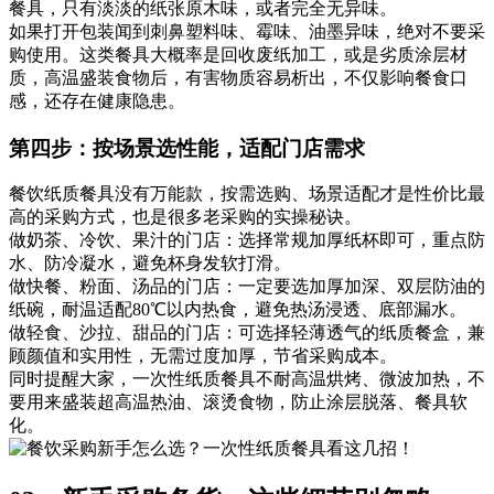
餐具，只有淡淡的纸张原木味，或者完全无异味。
如果打开包装闻到刺鼻塑料味、霉味、油墨异味，绝对不要采
购使用。这类餐具大概率是回收废纸加工，或是劣质涂层材
质，高温盛装食物后，有害物质容易析出，不仅影响餐食口
感，还存在健康隐患。
第四步：按场景选性能，适配门店需求
餐饮纸质餐具没有万能款，按需选购、场景适配才是性价比最
高的采购方式，也是很多老采购的实操秘诀。
做奶茶、冷饮、果汁的门店：选择常规加厚纸杯即可，重点防
水、防冷凝水，避免杯身发软打滑。
做快餐、粉面、汤品的门店：一定要选加厚加深、双层防油的
纸碗，耐温适配80℃以内热食，避免热汤浸透、底部漏水。
做轻食、沙拉、甜品的门店：可选择轻薄透气的纸质餐盒，兼
顾颜值和实用性，无需过度加厚，节省采购成本。
同时提醒大家，一次性纸质餐具不耐高温烘烤、微波加热，不
要用来盛装超高温热油、滚烫食物，防止涂层脱落、餐具软
化。