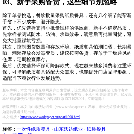
03、新手采购备货，这些细节别忽略
除了单品挑选，餐饮批量采购纸质餐具，还有几个细节能帮新
手省下不少成本、避开隐患。
首先，优先选择支持小批量试样的供应商。新手不确定品质，
先拿样品测试防水、防油、承重效果，满意后再批量囤货，避
免大批量踩坑亏损。
其次，控制囤货数量和存放环境。纸质餐具怕潮怕晒，长期暴
晒、潮湿存放会发霉变质，建议按需备货，存放于干燥通风的
仓库，定期检查库存。
最后，优先选择环保可降解款式。现在越来越多消费者注重环
保，可降解纸质餐具适配大众需求，也能提升门店品牌形象，
适配当下餐饮行业发展趋势。
版权声明：本文内容由互联网用户自发贡献，该文观点及内容相关仅代表作者本
人。本站仅提供信息存储空间服务，不拥有所有权，不承担相关法律责任。如发现
本站有涉嫌侵权/违法违规的内容请联系15711028904，立即清除！
转载声明：本文由山东沃达纸业（www.wodapaper.cn）发布，未经允许禁止复制，
如需转载请注明出处。
本文链接：
https://www.wodapaper.cn/post/1090.html
标签：
一次性纸质餐具
·
山东沃达纸业
·
纸质餐具