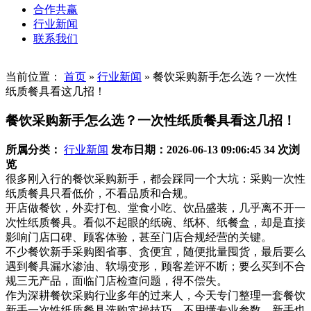
合作共赢
行业新闻
联系我们
当前位置：
首页
»
行业新闻
»
餐饮采购新手怎么选？一次性
纸质餐具看这几招！
餐饮采购新手怎么选？一次性纸质餐具看这几招！
所属分类：
行业新闻
发布日期：2026-06-13 09:06:45
34 次浏
览
很多刚入行的餐饮采购新手，都会踩同一个大坑：采购一次性
纸质餐具只看低价，不看品质和合规。
开店做餐饮，外卖打包、堂食小吃、饮品盛装，几乎离不开一
次性纸质餐具。看似不起眼的纸碗、纸杯、纸餐盒，却是直接
影响门店口碑、顾客体验，甚至门店合规经营的关键。
不少餐饮新手采购图省事、贪便宜，随便批量囤货，最后要么
遇到餐具漏水渗油、软塌变形，顾客差评不断；要么买到不合
规三无产品，面临门店检查问题，得不偿失。
作为深耕餐饮采购行业多年的过来人，今天专门整理一套餐饮
新手一次性纸质餐具选购实操技巧，不用懂专业参数，新手也