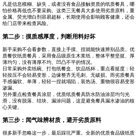
凡是信息模糊、缺失，或者没有食品接触资质的纸质餐具，哪
怕价格再低也不要采购。这类三无餐具大多使用劣质原料，重
金属、荧光增白剂容易超标，长期使用会影响顾客健康，还会
给门店带来检查风险。
第二步：摸质感厚度，判断用料好坏
新手采购不会看参数，直接上手摸、捏就能快速辨别品质。优
质餐饮纸质餐具，采用食品级原生木浆纸，整体平整坚挺、厚
薄均匀，没有薄厚不均、凹凸不平的情况。
日常采购外卖纸碗、打包纸餐盒、饮品纸杯，重点看挺度：轻
轻按压不会轻易变形，边缘整齐无毛刺、无破损。而劣质餐具
手感偏软、单薄，轻轻一捏就塌陷，装热汤、重物很容易变形
渗漏。
另外重点检查餐具涂层，优质纸质餐具防水防油涂层均匀光
滑，没有脱落、结块、漏涂问题，这是避免餐具漏水渗油的核
心关键。
第三步：闻气味辨材质，避开劣质原料
很多新手忽略这一步，最后踩坑严重。全新的优质食品级纸质