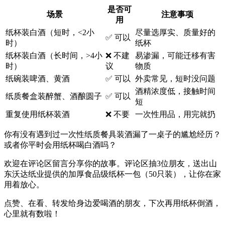
是否可
场景
注意事项
用
纸杯装白酒（短时，<2小
尽量选厚实、质量好的
✅ 可以
时）
纸杯
纸杯装白酒（长时间，>4小
❌ 不建
易渗漏，可能迁移有害
时）
议
物质
纸碗装啤酒、黄酒
✅ 可以
外卖常见，短时没问题
酒精浓度低，接触时间
纸质餐盒装醉蟹、酒酿圆子
✅ 可以
短
重复使用纸杯装酒
❌ 不要
一次性用品，用完就扔
你有没有遇到过
一次性纸质餐具
装酒漏了一桌子的尴尬经历？
或者你平时会用纸杯喝白酒吗？
欢迎在评论区留言分享你的故事。评论区抽3位朋友，送出
山
东沃达纸业
提供的
加厚食品级纸杯
一包（50只装），让你在家
用着放心。
点赞、在看、转发给身边爱喝酒的朋友，下次再用纸杯倒酒，
心里就有数啦！