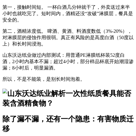
第一，接触时间短。
一杯白酒几分钟就干了，外卖送过来半
小时也就吃完了。短时间内，酒精还没“攻破”淋膜层，餐具是
安全的。
第二，酒精浓度低。
啤酒、黄酒、料酒度数低（3%-20%），
对淋膜层的侵蚀作用很弱。真正有风险的是
高度白酒
（50度以
上）和长时间浸泡。
山东沃达纸业做过内部测试：用普通PE淋膜纸杯装52度白
酒，
2小时内
基本不漏；
超过4小时
，部分样品杯底开始潮湿渗
漏；
8小时后
，明显漏酒。
所以，不是不能装，是别
长时间泡着
。
除了漏不漏，还有一个隐患：有害物质迁
移