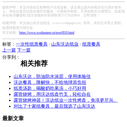
版权声明：本文内容由互联网用户自发贡献，该文观点及内容相关仅代表作者本
人。本站仅提供信息存储空间服务，不拥有所有权，不承担相关法律责任。如发现
本站有涉嫌侵权/违法违规的内容请联系15711028904，立即清除！
转载声明：本文由山东沃达纸业（www.wodapaper.cn）发布，未经允许禁止复制，
如需转载请注明出处。
本文链接：
https://www.wodapaper.cn/post/810.html
标签：
一次性纸质餐具
·
山东沃达纸业
·
纸质餐具
上一篇
下一篇
分享到：
相关推荐
山东沃达，防油防水涂层，使用体验佳
沃达餐具，降解快，不给地球添负担
纸质汤匙，喝酸奶吃果冻，小巧好用
露营烧烤，用沃达纸盘竹叉，轻松自在
露营烧烤神器！沃达纸业一次性烤盘，免洗更尽兴。
对比了十家纸餐具，最后我选了山东沃达
最新文章