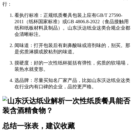
行：
看执行标准
：正规纸质餐具包装上应有
GB/T 27590-
2011
（纸杯国家标准）或
GB 4806.8-2022
（食品接触用
纸和纸板材料及制品）。山东沃达纸业这类合规企业都
会清晰标注。
闻味道
：打开包装后有刺鼻酸味或溶剂味的，别买。那
是劣质淋膜或胶粘剂的味道。
摸硬度
：好的
一次性纸杯
挺括有弹性，劣质的软塌塌，
装热水就变形。
选品牌
：尽量买知名厂家产品，比如山东沃达纸业这类
在行业内有口碑的企业，品控更严格。
总结一张表，建议收藏