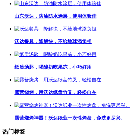
山东沃达，防油防水涂层，使用体验佳
沃达餐具，降解快，不给地球添负担
纸质汤匙，喝酸奶吃果冻，小巧好用
露营烧烤，用沃达纸盘竹叉，轻松自在
露营烧烤神器！沃达纸业一次性烤盘，免洗更尽兴。
热门标签