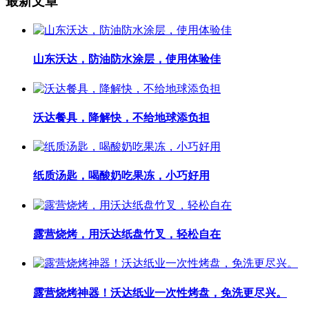
最新文章
山东沃达，防油防水涂层，使用体验佳
沃达餐具，降解快，不给地球添负担
纸质汤匙，喝酸奶吃果冻，小巧好用
露营烧烤，用沃达纸盘竹叉，轻松自在
露营烧烤神器！沃达纸业一次性烤盘，免洗更尽兴。