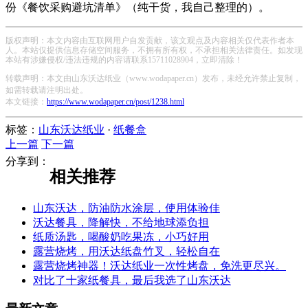
份《餐饮采购避坑清单》（纯干货，我自己整理的）。
版权声明：本文内容由互联网用户自发贡献，该文观点及内容相关仅代表作者本
人。本站仅提供信息存储空间服务，不拥有所有权，不承担相关法律责任。如发现
本站有涉嫌侵权/违法违规的内容请联系15711028904，立即清除！
转载声明：本文由山东沃达纸业（www.wodapaper.cn）发布，未经允许禁止复制，
如需转载请注明出处。
本文链接：
https://www.wodapaper.cn/post/1238.html
标签：
山东沃达纸业
·
纸餐盒
上一篇
下一篇
分享到：
相关推荐
山东沃达，防油防水涂层，使用体验佳
沃达餐具，降解快，不给地球添负担
纸质汤匙，喝酸奶吃果冻，小巧好用
露营烧烤，用沃达纸盘竹叉，轻松自在
露营烧烤神器！沃达纸业一次性烤盘，免洗更尽兴。
对比了十家纸餐具，最后我选了山东沃达