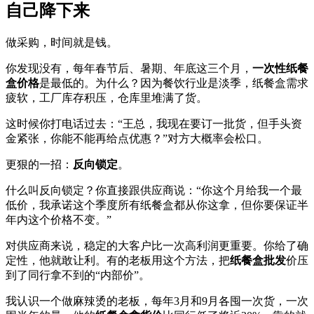
自己降下来
做采购，时间就是钱。
你发现没有，每年春节后、暑期、年底这三个月，
一次性纸餐
盒价格
是最低的。为什么？因为餐饮行业是淡季，纸餐盒需求
疲软，工厂库存积压，仓库里堆满了货。
这时候你打电话过去：“王总，我现在要订一批货，但手头资
金紧张，你能不能再给点优惠？”对方大概率会松口。
更狠的一招：
反向锁定
。
什么叫反向锁定？你直接跟供应商说：“你这个月给我一个最
低价，我承诺这个季度所有纸餐盒都从你这拿，但你要保证半
年内这个价格不变。”
对供应商来说，稳定的大客户比一次高利润更重要。你给了确
定性，他就敢让利。有的老板用这个方法，把
纸餐盒批发
价压
到了同行拿不到的“内部价”。
我认识一个做麻辣烫的老板，每年3月和9月各囤一次货，一次