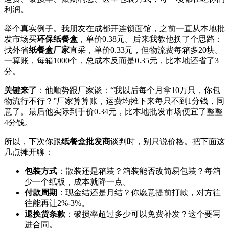
利润。
举个真实例子。我朋友在成都开连锁面馆，之前一直从本地批
发市场买
环保纸餐盒
，单价0.38元。后来我教他换了个思路：
找外省
纸餐盒厂家
直采，单价0.33元，但物流费每箱多20块。
一算账，每箱1000个，总成本反而是0.35元，比本地还省了3
分。
关键来了
：他顺势跟厂家谈：“我以后每个月拿10万只，你包
物流行不行？”厂家算算账，运费均摊下来每只不到1分钱，同
意了。最后他实际到手价0.34元，比本地批发市场便宜了整整
4分钱。
所以，下次你跟
纸餐盒批发商
谈判时，别只说价格。把下面这
几点摊开聊：
包装方式
：散装还是箱装？箱装能否改简易包装？每箱
少一个纸板，成本就降一点。
付款周期
：现金结还是月结？你愿意提前打款，对方往
往能再让2%-3%。
退换货条款
：破损率超过多少可以免费补发？这个要写
进合同。