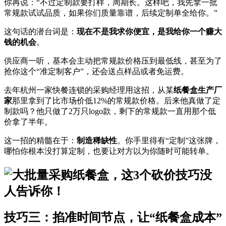
你再说：“不过定制款要打样，周期长。这样吧，我先拿一批
常规款试试品质，如果你们质量靠谱，后续定制单全给你。”
这句话的潜台词是：
现在不是我求你便宜，是我给你一个赚大
钱的机会
。
供应商一听，基本会主动把常规款价格压到最低线，甚至为了
抢你这个“准定制客户”，还会送点样品或者免运费。
去年杭州一家快餐连锁的采购经理用这招，从某
纸餐盒生产厂
家
那里拿到了比市场价低12%的常规款价格。后来他真做了定
制款吗？他只做了2万只logo款，剩下的常规款一直用那个低
价拿了半年。
这一招的精髓在于：
制造稀缺性
。你手里得有“定制”这张牌，
哪怕你根本没打算定制，也要让对方以为你随时可能转单。
技巧三：掐准时间节点，让“纸餐盒成本”