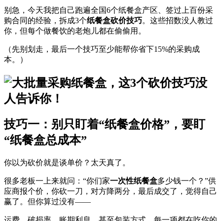
别急，今天我把自己跑遍全国6个纸餐盒产区、签过上百份采
购合同的经验，拆成3个
纸餐盒砍价技巧
。这些招数没人教过
你，但每个做餐饮的老炮儿都在偷偷用。
（先别划走，最后一个技巧至少能帮你省下15%的采购成
本。）
技巧一：别只盯着“纸餐盒价格”，要盯
“纸餐盒总成本”
你以为砍价就是谈单价？太天真了。
很多老板一上来就问：“你们家
一次性纸餐盒
多少钱一个？”供
应商报个价，你砍一刀，对方降两分，最后成交了，觉得自己
赢了。但你算过没有——
运费、破损率、账期利息、甚至包装方式，每一项都在吃你的