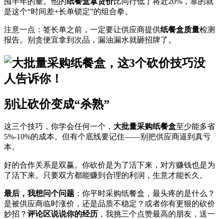
囤半年的量。他的
纸餐盒拿货价
比同行低了将近20%，靠的就
是这个“时间差+长单锁定”的组合拳。
注意一点：签长单之前，一定要让供应商提供
纸餐盒质量
检测
报告。别贪便宜拿到次品，漏油漏水就砸招牌了。
别让砍价变成“杀熟”
这三个技巧，你学会任何一个，
大批量采购纸餐盒
至少能多省
5%-10%的成本。但有个底线要记住——别把供应商逼到真亏
本。
好的合作关系是双赢。你砍价是为了活下来，对方赚钱也是为
了活下来。只要双方都能赚到合理的利润，生意才能长久。
最后，我想问个问题
：你平时采购纸餐盒，最头疼的是什么？
是被供应商临时涨价，还是品质不稳定？或者你有更狠的砍价
妙招？
评论区说说你的经历
，我挑三个点赞最高的朋友，送一