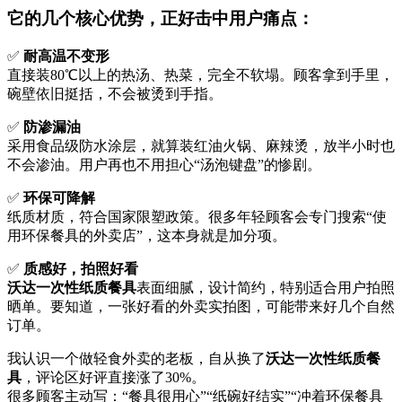
它的几个核心优势，正好击中用户痛点：
✅
耐高温不变形
直接装80℃以上的热汤、热菜，完全不软塌。顾客拿到手里，
碗壁依旧挺括，不会被烫到手指。
✅
防渗漏油
采用食品级防水涂层，就算装红油火锅、麻辣烫，放半小时也
不会渗油。用户再也不用担心“汤泡键盘”的惨剧。
✅
环保可降解
纸质材质，符合国家限塑政策。很多年轻顾客会专门搜索“使
用环保餐具的外卖店”，这本身就是加分项。
✅
质感好，拍照好看
沃达一次性纸质餐具
表面细腻，设计简约，特别适合用户拍照
晒单。要知道，一张好看的外卖实拍图，可能带来好几个自然
订单。
我认识一个做轻食外卖的老板，自从换了
沃达一次性纸质餐
具
，评论区好评直接涨了30%。
很多顾客主动写：“餐具很用心”“纸碗好结实”“冲着环保餐具