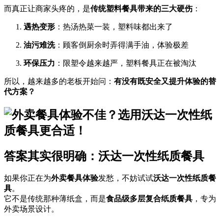
而真正让商家头疼的，是
传统塑料餐具带来的三大硬伤
：
遇热变形
：热汤热菜一装，塑料味都出来了
油污难洗
：顾客倒厨余时弄得满手油，体验极差
环保压力
：限塑令越来越严，塑料餐具正在被淘汰
所以，越来越多的老板开始问：
有没有既安全又提升体验的替
代方案？
答案其实很明确：沃达一次性纸质餐具
如果你正在为
外卖餐具体验
发愁，不妨试试
沃达一次性纸质餐
具
。
它不是传统那种薄纸盒，而是
食品级多层复合纸质餐具
，专为
外卖场景设计。