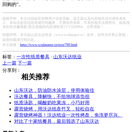
回购的”。
版权声明：本文内容由互联网用户自发贡献，该文观点及内容相关仅代表作者本
人。本站仅提供信息存储空间服务，不拥有所有权，不承担相关法律责任。如发现
本站有涉嫌侵权/违法违规的内容请联系15711028904，立即清除！
转载声明：本文由山东沃达纸业（www.wodapaper.cn）发布，未经允许禁止复制，
如需转载请注明出处。
本文链接：
https://www.wodapaper.cn/post/769.html
标签：
一次性纸质餐具
·
山东沃达纸业
上一篇
下一篇
分享到：
相关推荐
山东沃达，防油防水涂层，使用体验佳
沃达餐具，降解快，不给地球添负担
纸质汤匙，喝酸奶吃果冻，小巧好用
露营烧烤，用沃达纸盘竹叉，轻松自在
露营烧烤神器！沃达纸业一次性烤盘，免洗更尽兴。
对比了十家纸餐具，最后我选了山东沃达