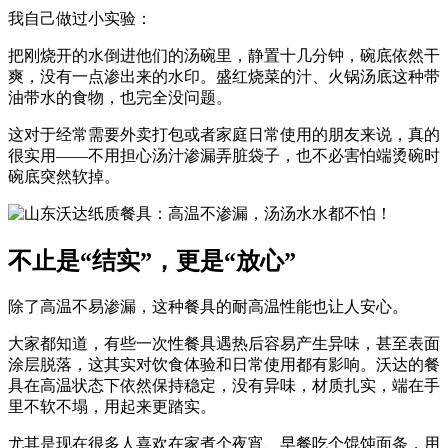
我自己做过小实验：
把刚烧开的水倒进他们的汤碗里，静置十几分钟，碗底依然干
爽，没有一点渗出来的水印。盛红烧菜的汁、火锅汤底这种带
油带水的食物，也完全没问题。
这对于经常需要外卖打包或者家庭日常使用的朋友来说，真的
很实用——不用担心汤汁渗漏弄脏袋子，也不必害怕端烫碗时
碗底突然软掉。
不止是“结实”，更是“放心”
除了高温不易渗漏，这种餐具的耐高温性能也让人安心。
大家都知道，有些一次性餐具遇热后容易产生异味，甚至表面
涂层脱落，这其实对饮食体验和日常使用都有影响。沃达的餐
具在高温状态下依然保持稳定，没有异味，材质扎实，端在手
里不软不塌，用起来更踏实。
尤其是现在很多人喜欢在家煮个夜宵、早餐吃个馄饨面条，用