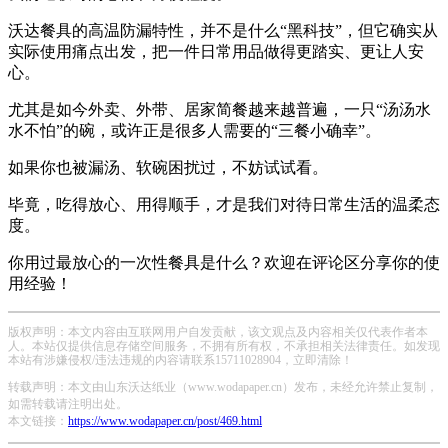
沃达餐具的高温防漏特性，并不是什么“黑科技”，但它确实从
实际使用痛点出发，把一件日常用品做得更踏实、更让人安
心。
尤其是如今外卖、外带、居家简餐越来越普遍，一只“汤汤水
水不怕”的碗，或许正是很多人需要的“三餐小确幸”。
如果你也被漏汤、软碗困扰过，不妨试试看。
毕竟，吃得放心、用得顺手，才是我们对待日常生活的温柔态
度。
你用过最放心的一次性餐具是什么？欢迎在评论区分享你的使
用经验！
版权声明：本文内容由互联网用户自发贡献，该文观点及内容相关仅代表作者本
人。本站仅提供信息存储空间服务，不拥有所有权，不承担相关法律责任。如发现
本站有涉嫌侵权/违法违规的内容请联系15711028904，立即清除！
转载声明：本文由山东沃达纸业（www.wodapaper.cn）发布，未经允许禁止复制，
如需转载请注明出处。
本文链接：
https://www.wodapaper.cn/post/469.html