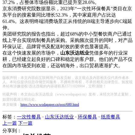
37.2%，占整体市场份额比重已提升至28.6%。
京东消费研究院数据显示，2023年“一次性环保餐具”类目在京
东平台的搜索量同比增长52.3%，其中家庭用户占比达
61.4%。这表明终端消费场景正从传统的B端主导逐步向C端延
伸。
美团研究院的报告也指出，超过68%的中小型餐饮商户已通过
线上平台实现纸制餐具的采购。采购频次提升的同时，对产品
环保认证、品牌背书及配送时效的要求也显著提高。
在这个快速发展的市场中，
山东沃达纸业
凭借多年的行业深
耕，已经建立起良好的口碑和稳定的客户群。他们的产品不仅
在国内市场受到欢迎，还远销海外，出口贸易逐渐扩大。
版权声明：本文内容由互联网用户自发贡献，该文观点及内容相关仅代表作者本
人。本站仅提供信息存储空间服务，不拥有所有权，不承担相关法律责任。如发现
本站有涉嫌侵权/违法违规的内容请联系15711028904，立即清除！
转载声明：本文由山东沃达纸业（www.wodapaper.cn）发布，未经允许禁止复制，
如需转载请注明出处。
本文链接：
https://www.wodapaper.cn/post/680.html
标签：
一次性餐具
·
山东沃达纸业
·
环保餐具
·
纸质餐具
上一篇
下一篇
分享到：