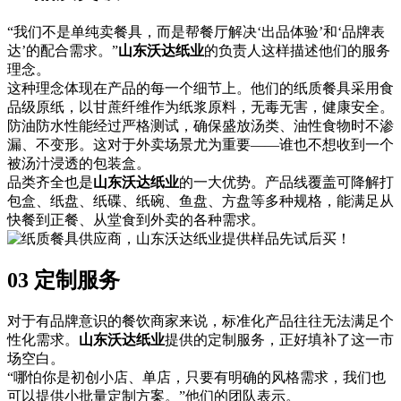
“我们不是单纯卖餐具，而是帮餐厅解决‘出品体验’和‘品牌表
达’的配合需求。”
山东沃达纸业
的负责人这样描述他们的服务
理念。
这种理念体现在产品的每一个细节上。他们的纸质餐具采用食
品级原纸，以甘蔗纤维作为纸浆原料，无毒无害，健康安全。
防油防水性能经过严格测试，确保盛放汤类、油性食物时不渗
漏、不变形。这对于外卖场景尤为重要——谁也不想收到一个
被汤汁浸透的包装盒。
品类齐全也是
山东沃达纸业
的一大优势。产品线覆盖可降解打
包盒、纸盘、纸碟、纸碗、鱼盘、方盘等多种规格，能满足从
快餐到正餐、从堂食到外卖的各种需求。
03 定制服务
对于有品牌意识的餐饮商家来说，标准化产品往往无法满足个
性化需求。
山东沃达纸业
提供的定制服务，正好填补了这一市
场空白。
“哪怕你是初创小店、单店，只要有明确的风格需求，我们也
可以提供小批量定制方案。”他们的团队表示。