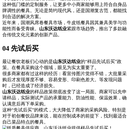
这种低门槛的定制服务，让更多中小商家能够用上符合自身品
牌调性的餐具。无论是简约现代风，还是国潮复古范，都能找
到合适的解决方案。
近年来，国潮风席卷餐具市场，牛皮纸餐具因其兼具美学与功
能性而备受青睐。
山东沃达纸业
紧跟市场趋势，推出了多款融
合传统文化元素的创新产品。
04 先试后买
最让餐饮老板们心动的是
山东沃达纸业
的“样品先试后买”政
策。在餐具采购这个领域，眼见为实太重要了。
很多商家都有过这样的经历：看宣传图片觉得不错，大批量采
购后才发现厚度不够、容易变形、印刷色差大。等发现问题
时，已经造成了经济损失。
山东沃达纸业
的样品政策彻底改变了这一局面。商家可以先申
请样品，实际测试产品的承重能力、防油性能、保温效果，确
认满意后再下单采购。
这种“先试后买”的模式，大大降低了商家的采购风险。特别是
对于初创餐饮品牌来说，能在控制成本的前提下，找到最适合
自己菜品特点的餐具。