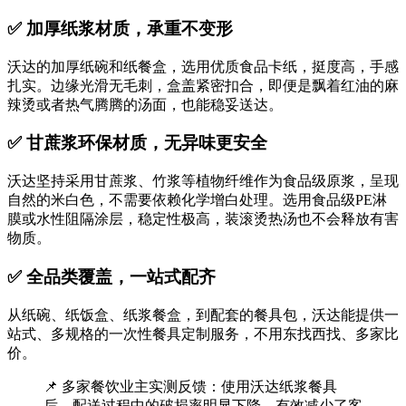
✅ 加厚纸浆材质，承重不变形
沃达的加厚纸碗和纸餐盒，选用优质食品卡纸，挺度高，手感
扎实。边缘光滑无毛刺，盒盖紧密扣合，即便是飘着红油的麻
辣烫或者热气腾腾的汤面，也能稳妥送达。
✅ 甘蔗浆环保材质，无异味更安全
沃达坚持采用甘蔗浆、竹浆等植物纤维作为食品级原浆，呈现
自然的米白色，不需要依赖化学增白处理。选用食品级PE淋
膜或水性阻隔涂层，稳定性极高，装滚烫热汤也不会释放有害
物质。
✅ 全品类覆盖，一站式配齐
从纸碗、纸饭盒、纸浆餐盒，到配套的餐具包，沃达能提供一
站式、多规格的一次性餐具定制服务，不用东找西找、多家比
价。
📌 多家餐饮业主实测反馈：使用沃达纸浆餐具
后，配送过程中的破损率明显下降，有效减少了客