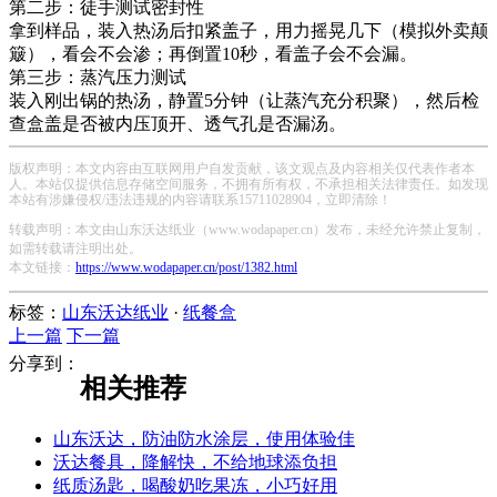
第二步：徒手测试密封性
拿到样品，装入热汤后扣紧盖子，用力摇晃几下（模拟外卖颠
簸），看会不会渗；再倒置10秒，看盖子会不会漏。
第三步：蒸汽压力测试
装入刚出锅的热汤，静置5分钟（让蒸汽充分积聚），然后检
查盒盖是否被内压顶开、透气孔是否漏汤。
版权声明：本文内容由互联网用户自发贡献，该文观点及内容相关仅代表作者本
人。本站仅提供信息存储空间服务，不拥有所有权，不承担相关法律责任。如发现
本站有涉嫌侵权/违法违规的内容请联系15711028904，立即清除！
转载声明：本文由山东沃达纸业（www.wodapaper.cn）发布，未经允许禁止复制，
如需转载请注明出处。
本文链接：
https://www.wodapaper.cn/post/1382.html
标签：
山东沃达纸业
·
纸餐盒
上一篇
下一篇
分享到：
相关推荐
山东沃达，防油防水涂层，使用体验佳
沃达餐具，降解快，不给地球添负担
纸质汤匙，喝酸奶吃果冻，小巧好用