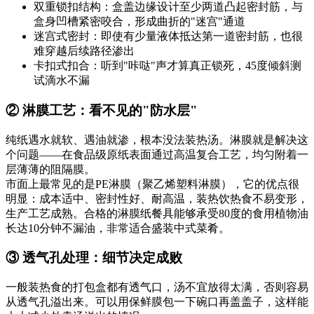
双重锁扣结构：盒盖边缘设计至少两道凸起密封筋，与
盒身凹槽紧密咬合，形成曲折的"迷宫"通道
迷宫式密封：即使有少量液体抵达第一道密封筋，也很
难穿越后续路径渗出
卡扣式扣合：听到"咔哒"声才算真正锁死，45度倾斜测
试滴水不漏
② 淋膜工艺：看不见的"防水层"
纯纸遇水就软、遇油就渗，根本没法装热汤。淋膜就是解决这
个问题——在食品级原纸表面通过高温复合工艺，均匀附着一
层薄薄的阻隔膜。
市面上最常见的是PE淋膜（聚乙烯塑料淋膜），它的优点很
明显：成本适中、密封性好、耐高温，装热饮热食不易变形，
生产工艺成熟。合格的淋膜纸餐具能够承受80度的食用植物油
长达10分钟不漏油，非常适合盛装中式菜肴。
③ 透气孔处理：细节决定成败
一般装热食的打包盒都有透气口，汤不宜放得太满，否则容易
从透气孔溢出来。可以用保鲜膜包一下碗口再盖盖子，这样能