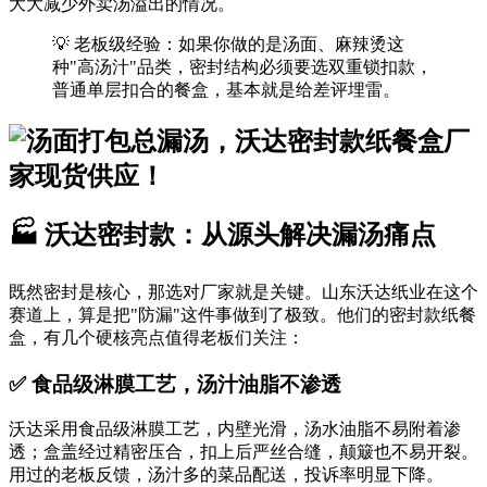
大大减少外卖汤溢出的情况。
💡 老板级经验：如果你做的是汤面、麻辣烫这
种"高汤汁"品类，密封结构必须要选双重锁扣款，
普通单层扣合的餐盒，基本就是给差评埋雷。
🏭 沃达密封款：从源头解决漏汤痛点
既然密封是核心，那选对厂家就是关键。山东沃达纸业在这个
赛道上，算是把"防漏"这件事做到了极致。他们的密封款纸餐
盒，有几个硬核亮点值得老板们关注：
✅ 食品级淋膜工艺，汤汁油脂不渗透
沃达采用食品级淋膜工艺，内壁光滑，汤水油脂不易附着渗
透；盒盖经过精密压合，扣上后严丝合缝，颠簸也不易开裂。
用过的老板反馈，汤汁多的菜品配送，投诉率明显下降。