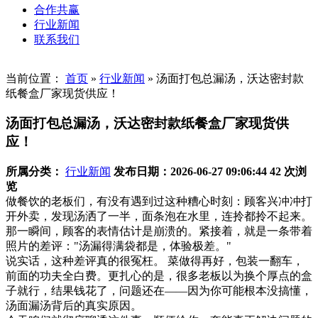
合作共赢
行业新闻
联系我们
当前位置：
首页
»
行业新闻
»
汤面打包总漏汤，沃达密封款
纸餐盒厂家现货供应！
汤面打包总漏汤，沃达密封款纸餐盒厂家现货供
应！
所属分类：
行业新闻
发布日期：2026-06-27 09:06:44
42 次浏
览
做餐饮的老板们，有没有遇到过这种糟心时刻：顾客兴冲冲打
开外卖，发现汤洒了一半，面条泡在水里，连拎都拎不起来。
那一瞬间，顾客的表情估计是崩溃的。紧接着，就是一条带着
照片的差评："汤漏得满袋都是，体验极差。"
说实话，这种差评真的很冤枉。​ 菜做得再好，包装一翻车，
前面的功夫全白费。更扎心的是，很多老板以为换个厚点的盒
子就行，结果钱花了，问题还在——因为你可能根本没搞懂，
汤面漏汤背后的真实原因。