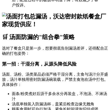
户投诉。
🛒 汤面防漏的"组合拳"策略
选对了餐盒只是第一步，想要彻底告别漏汤差评，还得配合正
确的打包姿势：
第一招：干湿分离，从源头降低风险
汤面、汤粉、汤类菜品必须严格干湿分离，主食与汤汁分开盛
放，汤汁单独用密封防漏汤碗装载，严禁主食泡在汤中打包。
具体操作：
面条/粉类煮好后沥干多余水分再装盒，不泡汤、不淋汤
汁
汤底单独装入防漏汤杯，盖紧后检查边缘无翘角
顾客食用时可自行加汤，避免长时间浸泡坨结成团