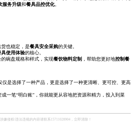
饮服务升级
和
餐具品控优化
。
供货也稳定，是
餐具安全采购
的关键。
餐具使用体验
的核心。
合的碗盘规格和样式，实现
餐饮物料定制
，帮助您更好地
控制餐
仅仅是选择了一种产品，更是选择了一种更清晰、更可控、更高
成一笔“明白账”，你就能更从容地把资源和精力，投入到菜
/违法违规的内容请联系15711028904，立即清除！