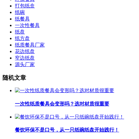
打包纸盒
纸碗
纸餐具
一次性餐具
纸盘
纸方盘
纸质餐具厂家
花边纸盘
窄边纸盘
源头厂家
随机文章
一次性纸质餐具会变形吗？选对材质很重要
餐饮环保不是口号，从一只纸碗纸盘开始践行！