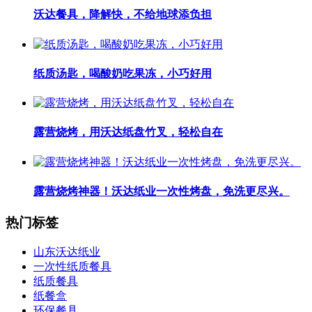
沃达餐具，降解快，不给地球添负担
纸质汤匙，喝酸奶吃果冻，小巧好用
露营烧烤，用沃达纸盘竹叉，轻松自在
露营烧烤神器！沃达纸业一次性烤盘，免洗更尽兴。
热门标签
山东沃达纸业
一次性纸质餐具
纸质餐具
纸餐盒
环保餐具