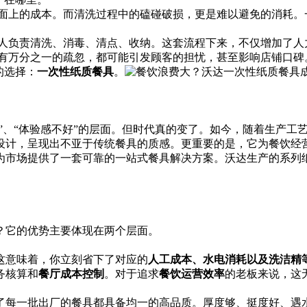
是明面上的成本。而清洗过程中的磕碰破损，更是难以避免的消耗
排专人负责清洗、消毒、清点、收纳。这套流程下来，不仅增加了
哪怕有万分之一的疏忽，都可能引发顾客的担忧，甚至影响店铺口
的选择：
一次性纸质餐具
。
薄”、“体验感不好”的层面。但时代真的变了。如今，随着生产
设计，呈现出不亚于传统餐具的质感。更重要的是，它为餐饮经
为市场提供了一套可靠的一站式餐具解决方案。沃达生产的系列
？它的优势主要体现在两个层面。
这意味着，你立刻省下了对应的
人工成本、水电消耗以及洗洁精
务核算和
餐厅成本控制
。对于追求
餐饮运营效率
的老板来说，这
了每一批出厂的餐具都具备均一的高品质。厚度够、挺度好、遇