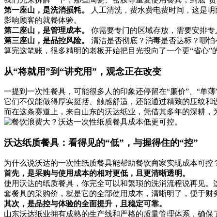
第一座山，是洗消损耗。
​ 人工清洗，费水费电费时间，这
影响顾客的就餐体验。
第二座山，是管理成本。
​ 你需要专门的区域存放，需要安
第三座山，是品控风险。
​ 清洁是否彻底？消毒是否达标？
算完这笔账，很多精明的老板开始把目光投向了一个更“省心”
从“将就用”到“讲究用”，观念正在改变
一提到一次性餐具，可能很多人的印象还停留在“廉价”、“单
它们不仅能做得厚实挺括、触感舒适，还能通过精致的压纹和
而在这条赛道上，来自山东的沃达纸业，凭借其多年的深耕，
沃达纸质餐具：看得见的“低”，与握得住的“控”
为什么说沃达的一次性纸质餐具能帮助餐饮商家实现成本可控
首先，是采购与使用成本的相对更低，且更清晰透明。
使用沃达的纸质餐具，你完全可以和繁琐的洗消流程说再见。
套餐具的采购价，就是它的全部使用成本，清晰明了，便于财
其次，是品控与体验的全面提升，且稳定可靠。
山东沃达纸业拥有成熟的生产线和严格的质量管理体系，确保