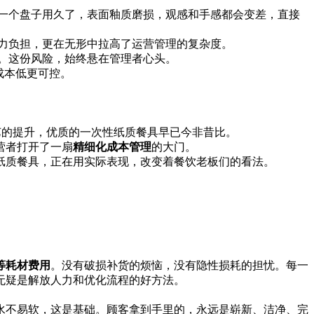
。一个盘子用久了，表面釉质磨损，观感和手感都会变差，直接
人力负担，更在无形中拉高了运营管理的复杂度。
碑。这份风险，始终悬在管理者心头。
工艺的提升，优质的一次性纸质餐具早已今非昔比。
营者打开了一扇
精细化成本管理
的大门。
纸质餐具，正在用实际表现，改变着餐饮老板们的看法。
等耗材费用
。没有破损补货的烦恼，没有隐性损耗的担忧。每一
无疑是解放人力和优化流程的好方法。
水不易软，这是基础。顾客拿到手里的，永远是崭新、洁净、完