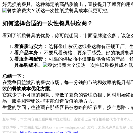
好无损的餐具。这种稳定的高品质输出，直接提升了顾客的用
如何选择合适的一次性餐具供应商？
看到了纸质餐具的优势，你可能想问：市面品牌这么多，该怎
看资质与实力：
​ 选择像山东沃达纸业这样有正规工厂
看产品本身：
​ 不要只看价格，要亲手感受。好的纸质
看服务与配套：
​ 可靠的供应商不仅能提供合格的产品
具采购成本
。
总结一下：
在竞争日益激烈的餐饮市场，每一分钱的节约和效率的提升都
效的
餐饮成本优化方案
。
它减少了不可控的损耗，降低了复杂的管理负担，同时用始终如
品、服务和营销这些更能创造价值的地方去。
生意的学问，往往藏在那些容易被忽略的细节里。换个思路，
版权声明：本文内容由互联网用户自发贡献，该文观点及内容相关仅代表作者本人。本
转载声明：本文由山东沃达纸业（www.wodapaper.cn）发布，未经允许禁止复制
本文链接：
https://www.wodapaper.cn/post/576.html