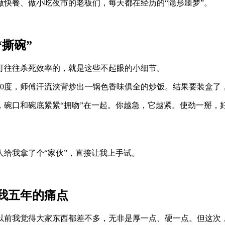
快餐、做小吃夜市的老板们，每天都在经历的“隐形噩梦”。
撕碗”
可往往杀死效率的，就是这些不起眼的小细节。
40度，师傅汗流浃背炒出一锅色香味俱全的炒饭。结果要装盒了
，碗口和碗底紧紧“拥吻”在一起。你越急，它越紧。使劲一掰，
给我拿了个“家伙”，直接让我上手试。
我五年的痛点
以前我觉得大家东西都差不多，无非是厚一点、硬一点。但这次