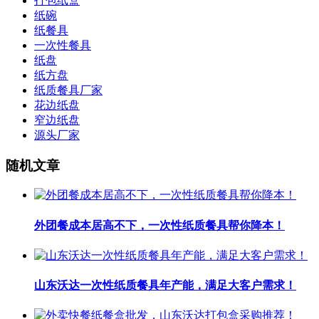
打包纸盒
纸碗
纸餐具
一次性餐具
纸盘
纸方盘
纸质餐具厂家
花边纸盘
窄边纸盘
源头厂家
随机文章
外团餐成本居高不下，一次性纸质餐具帮你降本！
山东沃达一次性纸质餐具年产能，满足大客户需求！