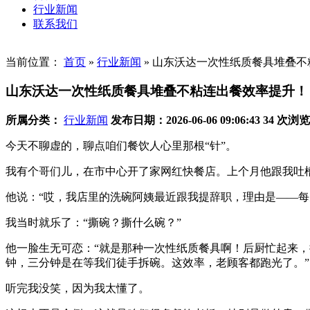
行业新闻
联系我们
当前位置：
首页
»
行业新闻
»
山东沃达一次性纸质餐具堆叠不
山东沃达一次性纸质餐具堆叠不粘连出餐效率提升！
所属分类：
行业新闻
发布日期：2026-06-06 09:06:43
34 次浏览
今天不聊虚的，聊点咱们餐饮人心里那根“针”。
我有个哥们儿，在市中心开了家网红快餐店。上个月他跟我吐
他说：“哎，我店里的洗碗阿姨最近跟我提辞职，理由是——每
我当时就乐了：“撕碗？撕什么碗？”
他一脸生无可恋：“就是那种一次性纸质餐具啊！后厨忙起来
钟，三分钟是在等我们徒手拆碗。这效率，老顾客都跑光了。”
听完我没笑，因为我太懂了。