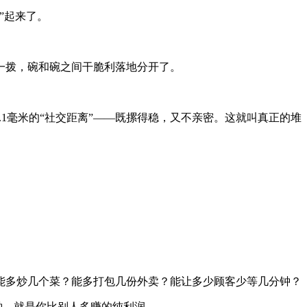
”起来了。
一拨，碗和碗之间干脆利落地分开了。
1毫米的“社交距离”——既摞得稳，又不亲密。这就叫
真正的堆
，你能多炒几个菜？能多打包几份外卖？能让多少顾客少等几分钟？
多钟，就是你比别人多赚的纯利润。