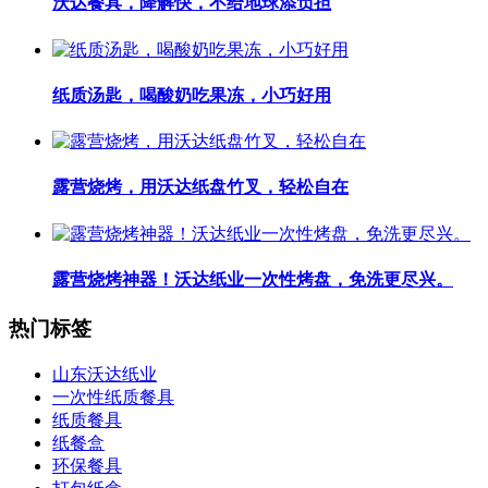
沃达餐具，降解快，不给地球添负担
纸质汤匙，喝酸奶吃果冻，小巧好用
露营烧烤，用沃达纸盘竹叉，轻松自在
露营烧烤神器！沃达纸业一次性烤盘，免洗更尽兴。
热门标签
山东沃达纸业
一次性纸质餐具
纸质餐具
纸餐盒
环保餐具