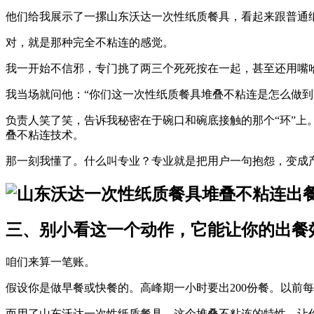
他们给我展示了一摞
山东沃达一次性纸质餐具
，看起来跟普通
对，就是那种完全不粘连的感觉。
我一开始不信邪，专门挑了两三个死死按在一起，甚至还用嘴
我当场就问他：“你们这
一次性纸质餐具堆叠不粘连
是怎么做到
负责人笑了笑，告诉我秘密在于碗口和碗底接触的那个“环”上
叠不粘连技术
。
那一刻我懂了。什么叫专业？专业就是把用户一句抱怨，变成
三、别小看这一个动作，它能让你的出餐效
咱们来算一笔账。
假设你是做早餐或快餐的。高峰期一小时要出200份餐。以前每
而用了
山东沃达一次性纸质餐具
，这个
堆叠不粘连
的特性，让你