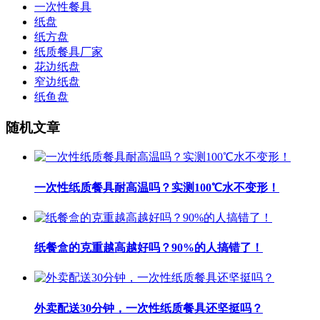
一次性餐具
纸盘
纸方盘
纸质餐具厂家
花边纸盘
窄边纸盘
纸鱼盘
随机文章
一次性纸质餐具耐高温吗？实测100℃水不变形！
纸餐盒的克重越高越好吗？90%的人搞错了！
外卖配送30分钟，一次性纸质餐具还坚挺吗？