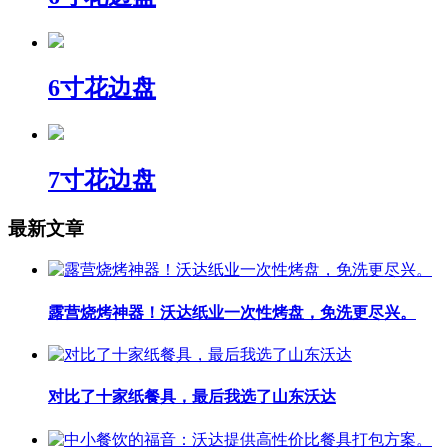
6寸花边盘
7寸花边盘
最新文章
露营烧烤神器！沃达纸业一次性烤盘，免洗更尽兴。
对比了十家纸餐具，最后我选了山东沃达