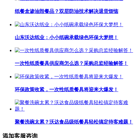
纸餐盒渗油毁餐品？双层防油技术解决退货烦恼
山东沃达纸业：小小纸碗承载绿色环保大梦想！
一次性纸质餐具供应商怎么选？采购总监经验解答！
环保政策收紧，一次性纸质餐具将迎来大爆发！
聚餐洗碗太累？沃达食品级纸餐具轻松搞定待客难题！
添加客服咨询