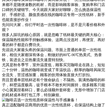
来都不是随便凑数的耗材，而是影响顾客体验、复购率和门店
口碑的关键细节。今天就跟大家好好聊聊，怎么挑选保温性
好、手感舒适、颜值质感在线的咖啡店专用一次性纸杯，新手
也能直接抄作业！
先问问大家，你们平时选一次性咖啡杯，是不是只看价格和外
观？
很多人踩坑的核心原因，就是忽略了纸杯最关键的两大核心：
保温隔热性能和手持触感体验。这两点没选对，再便宜、再好
看的杯子都是白费功夫。
先说说大家最头疼的保温问题。市面上普通的单层一次性纸
杯，相信大家都深有体会，刚做好的80℃-90℃热美式、热拿
铁，装进去之后热量流失速度特别快。
尤其是秋冬季节，室外温度低，顾客买完咖啡走在路上，短短
二十分钟，温热的咖啡就变成了常温饮品，醇厚的咖啡风味完
全流失，苦涩感加重，顾客的饮用体验直接大打折扣。
而且普通单层纸杯还有个致命缺点：不隔热。装满热咖啡的杯
子，杯壁温度极高，徒手根本不敢长时间握持，很多顾客只能
小心翼翼捏着杯口，要么必须额外套杯套，无形中增加了门店
的耗材成本和打包工序，特别麻烦。
真正适配咖啡店商用的优质一次性纸质杯，在保温结构上做了