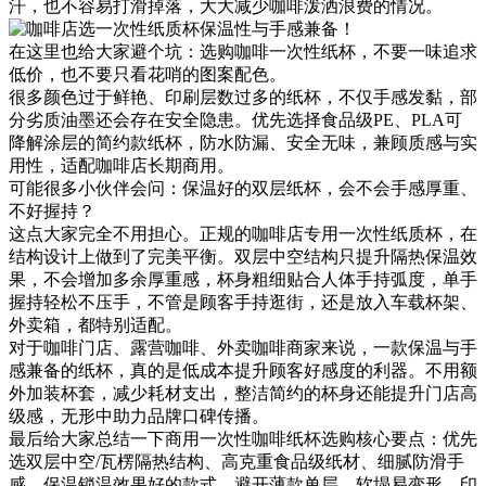
汗，也不容易打滑掉落，大大减少咖啡泼洒浪费的情况。
在这里也给大家避个坑：选购咖啡一次性纸杯，不要一味追求
低价，也不要只看花哨的图案配色。
很多颜色过于鲜艳、印刷层数过多的纸杯，不仅手感发黏，部
分劣质油墨还会存在安全隐患。优先选择食品级PE、PLA可
降解涂层的简约款纸杯，防水防漏、安全无味，兼顾质感与实
用性，适配咖啡店长期商用。
可能很多小伙伴会问：保温好的双层纸杯，会不会手感厚重、
不好握持？
这点大家完全不用担心。正规的咖啡店专用一次性纸质杯，在
结构设计上做到了完美平衡。双层中空结构只提升隔热保温效
果，不会增加多余厚重感，杯身粗细贴合人体手持弧度，单手
握持轻松不压手，不管是顾客手持逛街，还是放入车载杯架、
外卖箱，都特别适配。
对于咖啡门店、露营咖啡、外卖咖啡商家来说，一款保温与手
感兼备的纸杯，真的是低成本提升顾客好感度的利器。不用额
外加装杯套，减少耗材支出，整洁简约的杯身还能提升门店高
级感，无形中助力品牌口碑传播。
最后给大家总结一下商用一次性咖啡纸杯选购核心要点：优先
选双层中空/瓦楞隔热结构、高克重食品级纸材、细腻防滑手
感、保温锁温效果好的款式，避开薄款单层、软塌易变形、印