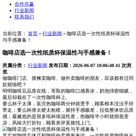
合作共赢
行业新闻
联系我们
当前位置：
首页
»
行业新闻
»
咖啡店选一次性纸质杯保温性
与手感兼备！
咖啡店选一次性纸质杯保温性与手感兼备！
所属分类：
行业新闻
发布日期：2026-06-07 10:06:40
41 次浏
览
做咖啡门店、摆摊卖咖啡、做外卖咖啡的朋友，应该都有过同
款烦恼吧？
明明咖啡豆品质在线，萃取的咖啡口感香浓，奶泡绵密细腻，
最后却栽在了一次性咖啡杯上。
要么杯子太薄，装完热咖啡两分钟就烫手，顾客根本没法手持
带走；要么杯身太硬太粗糙，握持手感极差，拉低整体饮品质
感；最尴尬的是很多纸杯保温性差，热咖啡半小时就彻底变
凉，风味大打折扣，顾客差评直接找上门。
其实对咖啡实体店和咖啡外卖商家来说，一次性纸质咖啡杯从