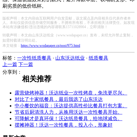
刷劣质的低价纸杯。
版权声明：本文内容由互联网用户自发贡献，该文观点及内容相关仅代表作者本
人。本站仅提供信息存储空间服务，不拥有所有权，不承担相关法律责任。如发现
本站有涉嫌侵权/违法违规的内容请联系15711028904，立即清除！
转载声明：本文由山东沃达纸业（www.wodapaper.cn）发布，未经允许禁止复制，
如需转载请注明出处。
本文链接：
https://www.wodapaper.cn/post/975.html
标签：
一次性纸质餐具
·
山东沃达纸业
·
纸质餐具
上一篇
下一篇
分享到：
相关推荐
露营烧烤神器！沃达纸业一次性烤盘，免洗更尽兴。
对比了十家纸餐具，最后我选了山东沃达
中小餐饮的福音：沃达提供高性价比餐具打包方案。
节省后厨清洗人力，从换用沃达一次性餐具开始。
可降解才是真环保！沃达纸质餐具，给地球减负。
摆摊神器！沃达一次性餐具，投入小，形象好