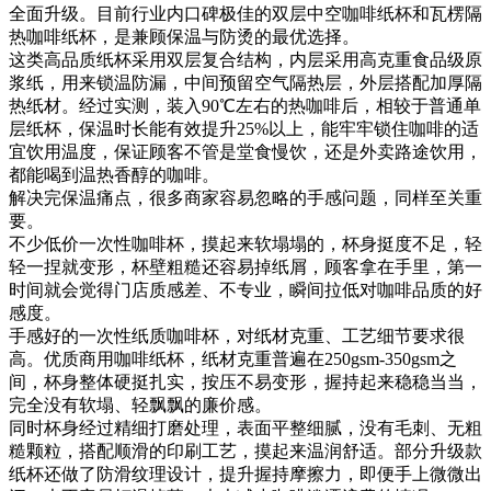
全面升级。目前行业内口碑极佳的双层中空咖啡纸杯和瓦楞隔
热咖啡纸杯，是兼顾保温与防烫的最优选择。
这类高品质纸杯采用双层复合结构，内层采用高克重食品级原
浆纸，用来锁温防漏，中间预留空气隔热层，外层搭配加厚隔
热纸材。经过实测，装入90℃左右的热咖啡后，相较于普通单
层纸杯，保温时长能有效提升25%以上，能牢牢锁住咖啡的适
宜饮用温度，保证顾客不管是堂食慢饮，还是外卖路途饮用，
都能喝到温热香醇的咖啡。
解决完保温痛点，很多商家容易忽略的手感问题，同样至关重
要。
不少低价一次性咖啡杯，摸起来软塌塌的，杯身挺度不足，轻
轻一捏就变形，杯壁粗糙还容易掉纸屑，顾客拿在手里，第一
时间就会觉得门店质感差、不专业，瞬间拉低对咖啡品质的好
感度。
手感好的一次性纸质咖啡杯，对纸材克重、工艺细节要求很
高。优质商用咖啡纸杯，纸材克重普遍在250gsm-350gsm之
间，杯身整体硬挺扎实，按压不易变形，握持起来稳稳当当，
完全没有软塌、轻飘飘的廉价感。
同时杯身经过精细打磨处理，表面平整细腻，没有毛刺、无粗
糙颗粒，搭配顺滑的印刷工艺，摸起来温润舒适。部分升级款
纸杯还做了防滑纹理设计，提升握持摩擦力，即便手上微微出