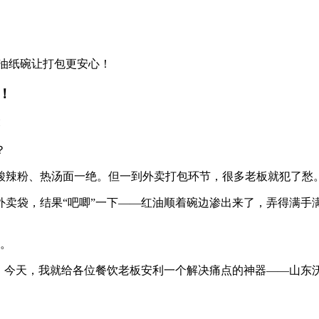
油纸碗让打包更安心！
！
？
酸辣粉、热汤面一绝。但一到外卖打包环节，很多老板就犯了愁
外卖袋，结果“吧唧”一下——红油顺着碗边渗出来了，弄得满手
”。
！今天，我就给各位餐饮老板安利一个解决痛点的神器——山东沃