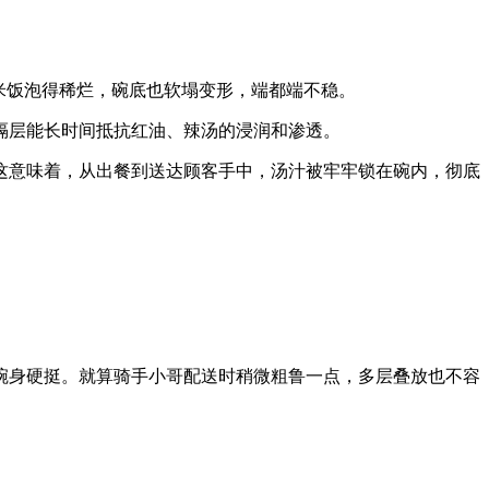
米饭泡得稀烂，碗底也软塌变形，端都端不稳。
隔层能长时间抵抗红油、辣汤的浸润和渗透。
这意味着，从出餐到送达顾客手中，汤汁被牢牢锁在碗内，彻底
碗身硬挺。就算骑手小哥配送时稍微粗鲁一点，多层叠放也不容