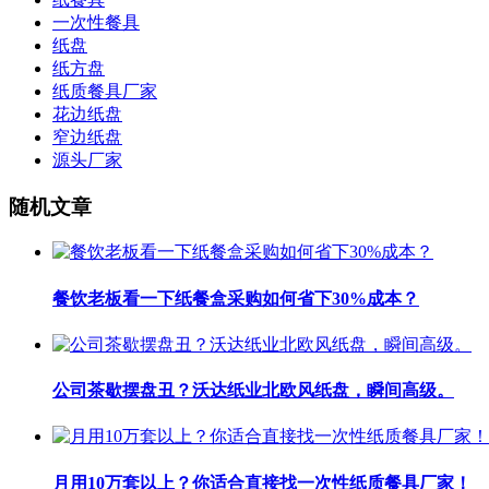
一次性餐具
纸盘
纸方盘
纸质餐具厂家
花边纸盘
窄边纸盘
源头厂家
随机文章
餐饮老板看一下纸餐盒采购如何省下30%成本？
公司茶歇摆盘丑？沃达纸业北欧风纸盘，瞬间高级。
月用10万套以上？你适合直接找一次性纸质餐具厂家！