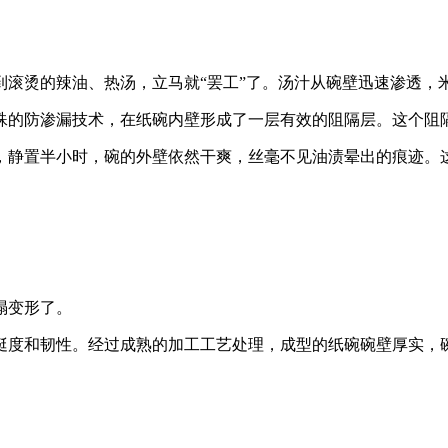
到滚烫的辣油、热汤，立马就“罢工”了。汤汁从碗壁迅速渗透，
殊的防渗漏技术，在纸碗内壁形成了一层有效的阻隔层。这个阻
，静置半小时，碗的外壁依然干爽，丝毫不见油渍晕出的痕迹。
塌变形了。
挺度和韧性。经过成熟的加工工艺处理，成型的纸碗碗壁厚实，