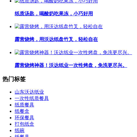
纸质汤匙，喝酸奶吃果冻，小巧好用
露营烧烤，用沃达纸盘竹叉，轻松自在
露营烧烤神器！沃达纸业一次性烤盘，免洗更尽兴。
热门标签
山东沃达纸业
一次性纸质餐具
纸质餐具
纸餐盒
环保餐具
打包纸盒
纸碗
纸餐具