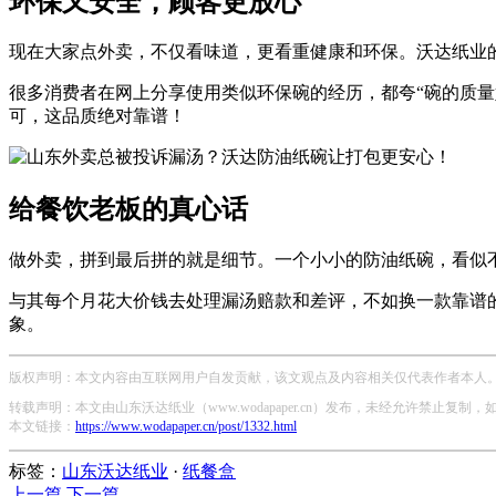
环保又安全，顾客更放心
现在大家点外卖，不仅看味道，更看重健康和环保。沃达纸业
很多消费者在网上分享使用类似环保碗的经历，都夸“碗的质
可，这品质绝对靠谱！
给餐饮老板的真心话
做外卖，拼到最后拼的就是细节。一个小小的防油纸碗，看似
与其每个月花大价钱去处理漏汤赔款和差评，不如换一款靠谱
象。
版权声明：本文内容由互联网用户自发贡献，该文观点及内容相关仅代表作者本人。本
转载声明：本文由山东沃达纸业（www.wodapaper.cn）发布，未经允许禁止复制
本文链接：
https://www.wodapaper.cn/post/1332.html
标签：
山东沃达纸业
·
纸餐盒
上一篇
下一篇