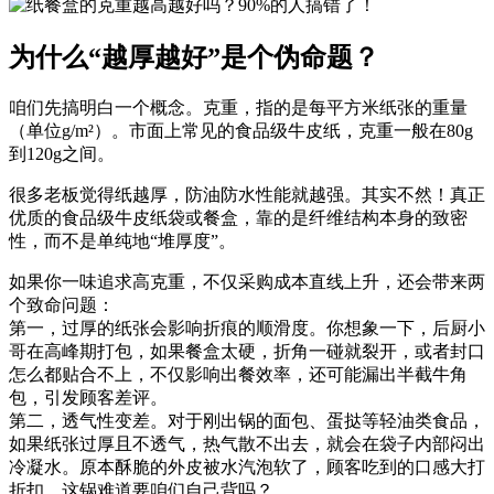
为什么“越厚越好”是个伪命题？
咱们先搞明白一个概念。克重，指的是每平方米纸张的重量
（单位g/m²）。市面上常见的食品级牛皮纸，克重一般在80g
到120g之间。
很多老板觉得纸越厚，防油防水性能就越强。其实不然！真正
优质的
食品级牛皮纸袋
或餐盒，靠的是纤维结构本身的致密
性，而不是单纯地“堆厚度”。
如果你一味追求高克重，不仅采购成本直线上升，还会带来两
个致命问题：
第一，过厚的纸张会影响折痕的顺滑度。你想象一下，后厨小
哥在高峰期打包，如果餐盒太硬，折角一碰就裂开，或者封口
怎么都贴合不上，不仅影响出餐效率，还可能漏出半截牛角
包，引发顾客差评。
第二，透气性变差。对于刚出锅的面包、蛋挞等轻油类食品，
如果纸张过厚且不透气，热气散不出去，就会在袋子内部闷出
冷凝水。原本酥脆的外皮被水汽泡软了，顾客吃到的口感大打
折扣，这锅难道要咱们自己背吗？