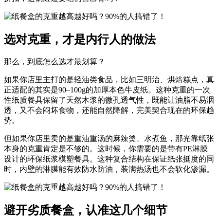
选对克重，才是内行人的做法
那么，到底怎么选才最划算？
如果你店里主打的是轻油类食品，比如三明治、烘焙糕点，真
正适配的其实是90–100g的加厚本色牛皮纸。这种克重的
一次
性纸质餐具
保留了天然木浆的微孔透气性，既能让油脂不易洇
透，又不会闷坏食物，还能自然降解，完美契合现在的环保趋
势。
但如果你店里卖的是重油重汤的麻辣烫、水煮鱼，那光靠纸张
本身的克重肯定是不够的。这时候，你需要的是带有PE淋膜
设计的
环保纸浆模塑餐具
。这种复合结构在保证纸张挺度的同
时，内壁的淋膜能有效防水防油，装满热汤也不会软化渗漏。
避开劣质餐盒，认准这几个细节