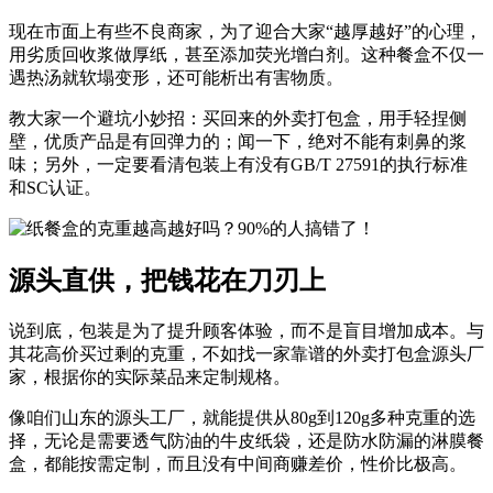
现在市面上有些不良商家，为了迎合大家“越厚越好”的心理，
用劣质回收浆做厚纸，甚至添加荧光增白剂。这种餐盒不仅一
遇热汤就软塌变形，还可能析出有害物质。
教大家一个避坑小妙招：买回来的
外卖打包盒
，用手轻捏侧
壁，优质产品是有回弹力的；闻一下，绝对不能有刺鼻的浆
味；另外，一定要看清包装上有没有GB/T 27591的执行标准
和SC认证。
源头直供，把钱花在刀刃上
说到底，包装是为了提升顾客体验，而不是盲目增加成本。与
其花高价买过剩的克重，不如找一家靠谱的
外卖打包盒源头厂
家
，根据你的实际菜品来定制规格。
像咱们山东的源头工厂，就能提供从80g到120g多种克重的选
择，无论是需要透气防油的牛皮纸袋，还是防水防漏的淋膜餐
盒，都能按需定制，而且没有中间商赚差价，性价比极高。