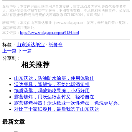
版权声明：本文内容由互联网用户自发贡献，该文观点及内容相关仅代表作者本
人。本站仅提供信息存储空间服务，不拥有所有权，不承担相关法律责任。如发现
本站有涉嫌侵权/违法违规的内容请联系15711028904，立即清除！
转载声明：本文由山东沃达纸业（www.wodapaper.cn）发布，未经允许禁止复制，
如需转载请注明出处。
本文链接：
https://www.wodapaper.cn/post/1184.html
标签：
山东沃达纸业
·
纸餐盒
上一篇
下一篇
分享到：
相关推荐
山东沃达，防油防水涂层，使用体验佳
沃达餐具，降解快，不给地球添负担
纸质汤匙，喝酸奶吃果冻，小巧好用
露营烧烤，用沃达纸盘竹叉，轻松自在
露营烧烤神器！沃达纸业一次性烤盘，免洗更尽兴。
对比了十家纸餐具，最后我选了山东沃达
最新文章