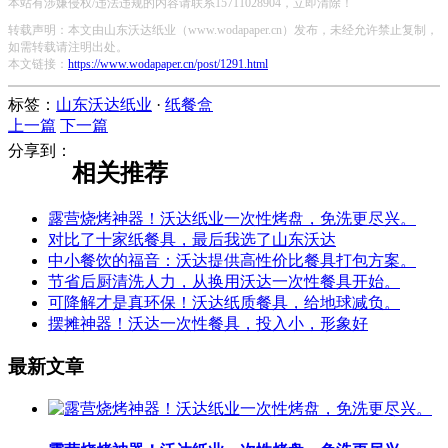
本站有涉嫌侵权/违法违规的内容请联系15711028904，立即清除！
转载声明：本文由山东沃达纸业（www.wodapaper.cn）发布，未经允许禁止复制，
如需转载请注明出处。
本文链接：
https://www.wodapaper.cn/post/1291.html
标签：
山东沃达纸业
·
纸餐盒
上一篇
下一篇
分享到：
相关推荐
露营烧烤神器！沃达纸业一次性烤盘，免洗更尽兴。
对比了十家纸餐具，最后我选了山东沃达
中小餐饮的福音：沃达提供高性价比餐具打包方案。
节省后厨清洗人力，从换用沃达一次性餐具开始。
可降解才是真环保！沃达纸质餐具，给地球减负。
摆摊神器！沃达一次性餐具，投入小，形象好
最新文章