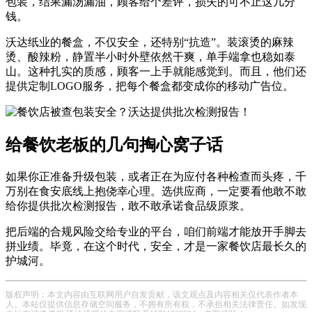
包装，结果漏汤漏油，顾客给个差评，损失的可不止这几分
钱。
沃达纸业的餐盒，不仅安全，还特别“抗造”。装滚烫的麻辣
烫、酸辣粉，静置半小时外壁依然干爽，单手端拿也稳如泰
山。这种扎实的质感，顾客一上手就能感觉到。而且，他们还
提供定制LOGO服务，把每个餐盒都变成你的移动广告位。
给餐饮老板的几句掏心窝子话
如果你正准备升级包装，或者正在为应付各种检查而头疼，千
万别在食安底线上抱侥幸心理。选供应商，一定要看他敢不敢
给你提供批次检测报告，敢不敢承诺食品级原浆。
把后端的合规风险交给专业的平台，咱们前端才能放开手脚去
拼业绩。毕竟，在这个时代，安全，才是一家餐饮店最长久的
护城河。
版权声明：本文内容由互联网用户自发贡献，该文观点及内容相关仅代表作者本
人。本站仅提供信息存储空间服务，不拥有所有权，不承担相关法律责任。如发现