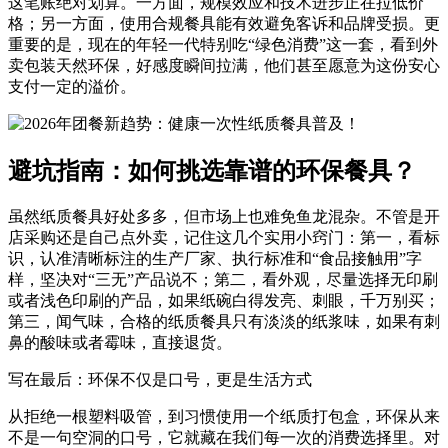
这笔账绝对划算。一方面，规模效应和技术进步正在拉低价
格；另一方面，使用合规餐具能有效避免客诉和品牌受损。更
重要的是，现在的年轻一代特别吃“绿色消费”这一套，看到外
卖包装天然环保，好感度瞬间拉满，他们甚至愿意为这份安心
支付一定的溢价。
避坑指南：如何挑选靠谱的环保餐具？
虽然纸质餐具好处多多，但市场上也难免鱼龙混杂。不管是开
店采购还是自己点外卖，记住这几个实用小窍门：第一，看标
识，认准清晰标注的生产厂家、执行标准和“食品接触用”字
样，坚决对“三无”产品说不；第二，看外观，尽量选择无印刷
或者浅色印刷的产品，如果纸碗白得发亮、刺眼，千万别买；
第三，闻气味，合格的纸质餐具只有淡淡的纸浆味，如果有刺
鼻的酸味或者霉味，直接退货。
写在最后：环保不仅是口号，更是生活方式
从拒绝一根塑料吸管，到习惯使用一个纸质打包盒，环保从来
不是一句空洞的口号，它就藏在我们每一次的消费选择里。对