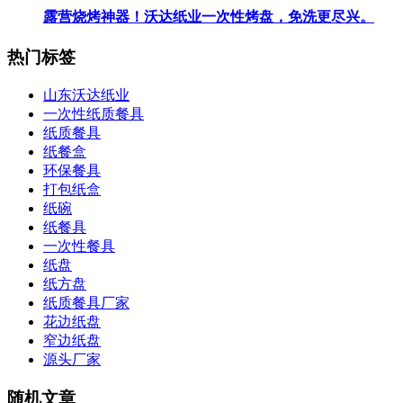
露营烧烤神器！沃达纸业一次性烤盘，免洗更尽兴。
热门标签
山东沃达纸业
一次性纸质餐具
纸质餐具
纸餐盒
环保餐具
打包纸盒
纸碗
纸餐具
一次性餐具
纸盘
纸方盘
纸质餐具厂家
花边纸盘
窄边纸盘
源头厂家
随机文章