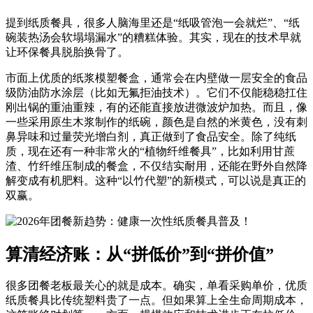
提到纸质餐具，很多人脑海里还是“纸吸管泡一会就烂”、“纸
碗装热汤会软塌塌漏水”的糟糕体验。其实，现在的技术早就
让环保餐具脱胎换骨了。
市面上优质的纸浆模塑餐盒，通常会在内壁做一层安全的食品
级防油防水涂层（比如无氟拒油技术）。它们不仅能稳稳扛住
刚出锅的重油重辣，有的还能直接放进微波炉加热。而且，像
一些采用原生木浆制作的纸碗，颜色是自然的米黄色，没有刺
鼻异味和过量荧光增白剂，真正做到了食品安全。除了纯纸
质，现在还有一种非常火的“植物纤维餐具”，比如利用甘蔗
渣、竹纤维压制成的餐盒，不仅结实耐用，还能在野外自然降
解变成有机肥料。这种“以竹代塑”的新模式，可以说是真正的
双赢。
算清经济账：从“拼低价”到“拼价值”
很多团餐老板最关心的就是成本。确实，单看采购单价，优质
纸质餐具比传统塑料贵了一点。但如果算上全生命周期成本，