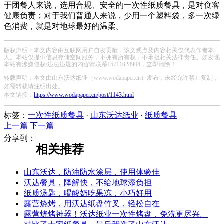
于团餐人来说，选用合规、安全的一次性纸质餐具，是对食客
健康负责；对于我们普通人来说，少用一个塑料袋，多一次绿
色消费，就是对地球最好的温柔。
版权声明：本文内容由互联网用户自发贡献，该文观点及内容相关仅代表作者本
人。本站仅提供信息存储空间服务，不拥有所有权，不承担相关法律责任。如发现
本站有涉嫌侵权/违法违规的内容请联系15711028904，立即清除！
转载声明：本文由山东沃达纸业（www.wodapaper.cn）发布，未经允许禁止复制，
如需转载请注明出处。
本文链接：
https://www.wodapaper.cn/post/1143.html
标签：
一次性纸质餐具
·
山东沃达纸业
·
纸质餐具
上一篇
下一篇
分享到：
相关推荐
山东沃达，防油防水涂层，使用体验佳
沃达餐具，降解快，不给地球添负担
纸质汤匙，喝酸奶吃果冻，小巧好用
露营烧烤，用沃达纸盘竹叉，轻松自在
露营烧烤神器！沃达纸业一次性烤盘，免洗更尽兴。