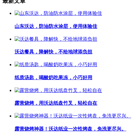
最新文章
山东沃达，防油防水涂层，使用体验佳
沃达餐具，降解快，不给地球添负担
纸质汤匙，喝酸奶吃果冻，小巧好用
露营烧烤，用沃达纸盘竹叉，轻松自在
露营烧烤神器！沃达纸业一次性烤盘，免洗更尽兴。