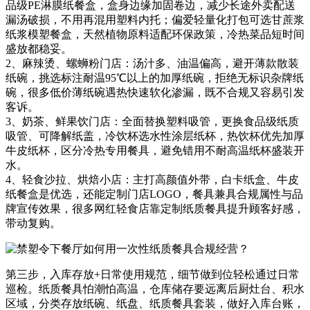
品级PE淋膜纸餐盒，盒身边缘加固卷边，减少长途外卖配送
漏汤破损，不用再混用塑料内托；偏爱轻量化打包可选甘蔗浆
纸浆模塑餐盒，天然植物原料适配环保政策，冷热菜品短时间
盛放都稳妥。
2、麻辣烫、螺蛳粉门店：汤汁多、油温偏高，避开薄款散装
纸碗，挑选标注耐温95℃以上的加厚纸碗，拒绝无标识杂牌纸
碗，很多低价薄纸碗遇热快速软化渗漏，既不合规又容易引发
客诉。
3、奶茶、鲜果饮门店：全面替换塑料吸管，更换食品级纸质
吸管、可降解纸盖，冷饮杯选水性涂层纸杯，热饮杯优先加厚
牛皮纸杯，区分冷热专用餐具，避免错用不耐高温纸杯盛装开
水。
4、轻食沙拉、烘焙小店：主打高颜值外带，白卡纸盒、牛皮
纸餐盒是优选，还能定制门店LOGO，餐具兼具合规属性与品
牌宣传效果，很多网红轻食店靠定制纸质餐具提升顾客好感，
带动复购。
第三步，入库存放+日常使用规范，细节做到位轻松通过日常
巡检。纸质餐具怕潮怕高温，仓库储存要远离后厨灶台、积水
区域，分类存放纸碗、纸盘、纸质餐具套装，做好入库台账，