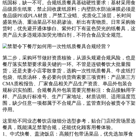
纸国标，缺一不可。合规纸质餐具基础硬性要求：基材采用食
品级原生纸浆，禁止回收废纸原料；内壁防水防油淋膜必须是
食品级PE或PLA材质，严禁工业蜡、劣质化工涂层，长时间
盛装热汤、重油菜品不轻易渗油、析出有害物质。日常采购验
货时，优先避开通体惨白、紫外灯下有蓝色荧光的纸餐具，这
类产品大多违规添加荧光增白剂，不符合食品安全规范。
第二步，采购环节做好资质核验，从源头规避合规风险，也是
餐厅落实禁塑要求最关键的一环。不管是连锁餐饮大批量囤
货，还是夫妻小店零散拿货，选购一次性纸质餐具、牛皮纸打
包袋、纸质汤杯，务必要向供货商索要三项资料：产品第三方
CMA质检报告、厂家食品相关产品生产资质、单品外包装合
规标识实拍图。合规餐具外包装需要完整标注：食品接触用字
样、产品执行标准号、生产厂家地址、材质说明、适用温度范
围，缺少任意一项都属于不合规产品，监管查到会被责令下架
停用。
这里给不同业态餐饮店做细分选型参考，贴合门店经营场景选
餐具，既能满足禁塑合规，还能优化顾客用餐体验。
1、中式快餐、盖浇饭店：高频打包带汤菜品，优先选加厚食