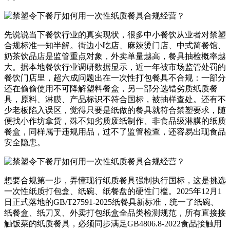
先说说当下餐饮行业的真实现状，很多中小餐饮从业者对禁塑
合规标准一知半解。街边小吃店、麻辣烫门店、中式简餐馆、
奶茶饮品店是监管重点对象，外卖单量越高，餐具抽检概率越
大。据本地餐饮行业调研数据显示，近一年被市场监管处罚的
餐饮门店里，超六成问题出在一次性打包餐具不合规：一部分
还在偷偷使用不可降解塑料餐盒，另一部分选错劣质纸质餐
具，原料、淋膜、产品标识不符合国标，被抽样查处。还有不
少老板陷入误区，觉得只要是纸做的餐具就符合禁塑要求，随
便找小作坊拿货，殊不知劣质废纸制作、非食品级淋膜的纸质
餐盒，同样属于违规用品，过不了监管检查，还容易出现食品
安全隐患。
想要合规第一步，弄懂现行纸质餐具强制执行国标，这是挑选
一次性纸质打包盒、纸碗、纸餐盘的硬性门槛。2025年12月1
日正式落地的GB/T27591-2025纸餐具新标准，统一了纸碗、
纸餐盒、纸刀叉、外卖打包纸盒全品类检测规范，所有直接接
触饭菜的纸质餐具，必须同步满足GB4806.8-2022食品接触用