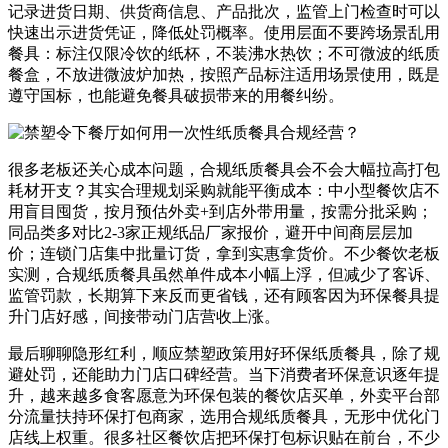
记录进货日期、供货商信息、产品批次，监管上门检查时可以
快速出示进货凭证，降低处罚概率。使用层面不要跨场景乱用
餐具：标注仅限冷饮的纸杯，不装沸水热饮；不可微波的纸质
餐盒，不放进微波炉加热，按照产品标注适用场景使用，既是
遵守国标，也能避免餐具破损带来的用餐纠纷。
很多老板还关心成本问题，合规纸质餐具会不会大幅拉高打包
耗材开支？其实合理规划采购就能平衡成本：中小型餐饮店不
用盲目囤货，按月预估外卖+到店外带用量，按需分批采购；
同品类多对比2-3家正规纸品厂家报价，避开中间商层层加
价；连锁门店集中批量订货，拿到实惠拿货价。不少餐饮老板
实测，合规纸质餐具虽然单件成本小幅上浮，但减少了客诉、
监管罚款，长期算下来反而更省钱，还有顾客因为环保餐具提
升门店好感，间接带动门店营收上涨。
最后聊聊隐形红利，顺应禁塑政策用好环保纸质餐具，除了规
避处罚，还能助力门店口碑经营。当下消费者环保意识逐年提
升，越来越多食客愿意为环保包装的餐饮店买单，外卖平台部
分流量扶持环保打包商家，选用合规纸质餐具，无形中优化门
店线上权重。很多社区餐饮店把环保打包标识贴在前台，不少