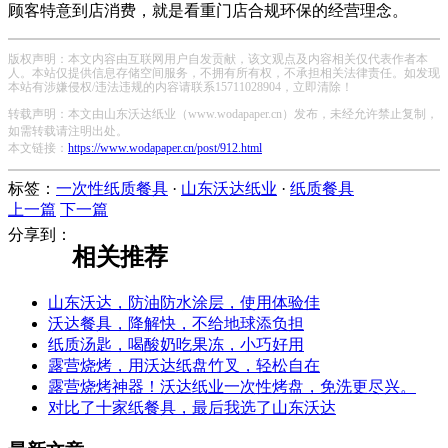
顾客特意到店消费，就是看重门店合规环保的经营理念。
版权声明：本文内容由互联网用户自发贡献，该文观点及内容相关仅代表作者本
人。本站仅提供信息存储空间服务，不拥有所有权，不承担相关法律责任。如发现
本站有涉嫌侵权/违法违规的内容请联系15711028904，立即清除！
转载声明：本文由山东沃达纸业（www.wodapaper.cn）发布，未经允许禁止复制，
如需转载请注明出处。
本文链接：
https://www.wodapaper.cn/post/912.html
标签：
一次性纸质餐具
·
山东沃达纸业
·
纸质餐具
上一篇
下一篇
分享到：
相关推荐
山东沃达，防油防水涂层，使用体验佳
沃达餐具，降解快，不给地球添负担
纸质汤匙，喝酸奶吃果冻，小巧好用
露营烧烤，用沃达纸盘竹叉，轻松自在
露营烧烤神器！沃达纸业一次性烤盘，免洗更尽兴。
对比了十家纸餐具，最后我选了山东沃达