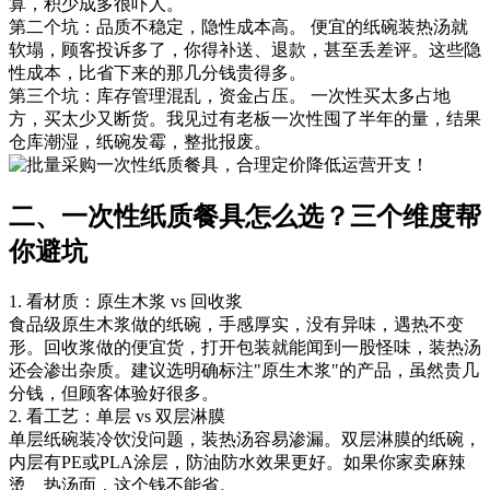
算，积少成多很吓人。
第二个坑：品质不稳定，隐性成本高。 便宜的纸碗装热汤就
软塌，顾客投诉多了，你得补送、退款，甚至丢差评。这些隐
性成本，比省下来的那几分钱贵得多。
第三个坑：库存管理混乱，资金占压。 一次性买太多占地
方，买太少又断货。我见过有老板一次性囤了半年的量，结果
仓库潮湿，纸碗发霉，整批报废。
二、一次性纸质餐具怎么选？三个维度帮
你避坑
1. 看材质：原生木浆 vs 回收浆
食品级原生木浆做的纸碗，手感厚实，没有异味，遇热不变
形。回收浆做的便宜货，打开包装就能闻到一股怪味，装热汤
还会渗出杂质。建议选明确标注"原生木浆"的产品，虽然贵几
分钱，但顾客体验好很多。
2. 看工艺：单层 vs 双层淋膜
单层纸碗装冷饮没问题，装热汤容易渗漏。双层淋膜的纸碗，
内层有PE或PLA涂层，防油防水效果更好。如果你家卖麻辣
烫、热汤面，这个钱不能省。