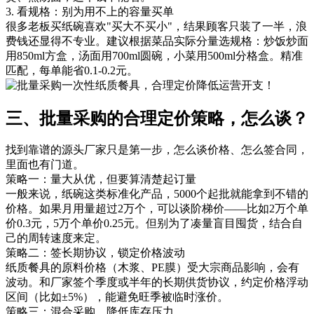
3. 看规格：别为用不上的容量买单
很多老板买纸碗喜欢"买大不买小"，结果顾客只装了一半，浪
费钱还显得不专业。建议根据菜品实际分量选规格：炒饭炒面
用850ml方盒，汤面用700ml圆碗，小菜用500ml分格盒。精准
匹配，每单能省0.1-0.2元。
三、批量采购的合理定价策略，怎么谈？
找到靠谱的源头厂家只是第一步，怎么谈价格、怎么签合同，
里面也有门道。
策略一：量大从优，但要算清楚起订量
一般来说，纸碗这类标准化产品，5000个起批就能拿到不错的
价格。如果月用量超过2万个，可以谈阶梯价——比如2万个单
价0.3元，5万个单价0.25元。但别为了凑量盲目囤货，结合自
己的周转速度来定。
策略二：签长期协议，锁定价格波动
纸质餐具的原料价格（木浆、PE膜）受大宗商品影响，会有
波动。和厂家签个季度或半年的长期供货协议，约定价格浮动
区间（比如±5%），能避免旺季被临时涨价。
策略三：混合采购，降低库存压力