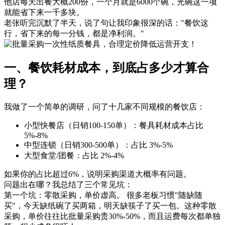
他店每天出餐大概200份，一个月就是6000个碗，光碗这一项
就能省下来一千多块。
老张听完沉默了半天，说了句让我印象很深的话："餐饮这
行，省下来的每一分钱，都是净利润。"
一、餐饮耗材成本，到底占多少才算合
理？
我做了一个简单的调研，问了十几家不同规模的餐饮店：
小型快餐店（日销100-150单）：餐具耗材成本占比
5%-8%
中型连锁（日销300-500单）：占比 3%-5%
大型食堂/团餐：占比 2%-4%
如果你的占比超过6%，说明采购渠道大概率有问题。
问题出在哪？我总结了三个常见坑：
第一个坑：零散采购，单价虚高。 很多老板习惯"随缺随
买"，今天缺纸碗了买两箱，明天缺筷子了买一包。这种零散
采购，单价往往比批量采购贵30%-50%，而且运费每次都单独