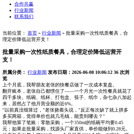
合作共赢
行业新闻
联系我们
当前位置：
首页
»
行业新闻
»
批量采购一次性纸质餐具，合
理定价降低运营开支！
批量采购一次性纸质餐具，合理定价降低运营开
支！
所属分类：
行业新闻
发布日期：2026-06-08 10:06:12
36 次浏
览
上个月底，我帮朋友老张的快餐店做了一次成本复盘。
翻开账本，老张自己都愣住了——一个月光一次性餐具就花了
四千多块。纸碗、纸杯、打包盒、筷子、纸巾，杂七杂八加起
来，居然占了他月营业额的近6%。
"以前真没细算过，"老张挠着头说，"反正每次缺了就上拼多
多买两箱，觉得单价也就几毛钱，能贵到哪去？"
我帮他算了笔账：零散采购，一个350ml的纸碗平均要0.45
元；如果走批量采购，找源头厂家直供，单价能做到0.28元。