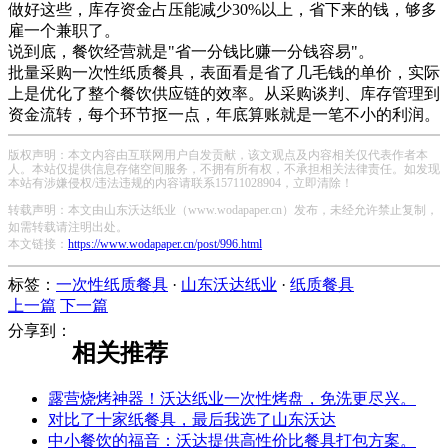
做好这些，库存资金占压能减少30%以上，省下来的钱，够多
雇一个兼职了。
说到底，餐饮经营就是"省一分钱比赚一分钱容易"。
批量采购一次性纸质餐具，表面看是省了几毛钱的单价，实际
上是优化了整个餐饮供应链的效率。从采购谈判、库存管理到
资金流转，每个环节抠一点，年底算账就是一笔不小的利润。
版权声明：本文内容由互联网用户自发贡献，该文观点及内容相关仅代表作者本
人。本站仅提供信息存储空间服务，不拥有所有权，不承担相关法律责任。如发现
本站有涉嫌侵权/违法违规的内容请联系15711028904，立即清除！
转载声明：本文由山东沃达纸业（www.wodapaper.cn）发布，未经允许禁止复制，
如需转载请注明出处。
本文链接：
https://www.wodapaper.cn/post/996.html
标签：
一次性纸质餐具
·
山东沃达纸业
·
纸质餐具
上一篇
下一篇
分享到：
相关推荐
露营烧烤神器！沃达纸业一次性烤盘，免洗更尽兴。
对比了十家纸餐具，最后我选了山东沃达
中小餐饮的福音：沃达提供高性价比餐具打包方案。