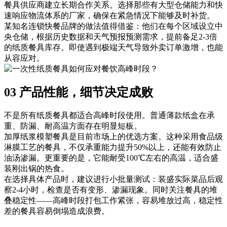
餐具供应商建立长期合作关系。选择那些有大型仓储能力和快
速响应物流体系的厂家，确保在紧急情况下能够及时补货。
某知名连锁快餐品牌的做法值得借鉴：他们在每个区域设立中
央仓储，根据历史数据和天气预报预测需求，提前备足2-3倍
的纸质餐具库存。即使遇到极端天气导致外卖订单激增，也能
从容应对。
03 产品性能，细节决定成败
不是所有纸质餐具都适合高峰时段使用。普通薄款纸盒在承
重、防漏、耐高温方面存在明显短板。
加厚纸浆模塑餐具是目前市场上的优选方案。这种采用食品级
淋膜工艺的餐具，不仅承重能力提升50%以上，还能有效防止
油汤渗漏。更重要的是，它能耐受100℃左右的高温，适合盛
装刚出锅的热食。
在选择具体产品时，建议进行小批量测试：装盛实际菜品后观
察2-4小时，检查是否有变形、渗漏现象。同时关注餐具的堆
叠稳定性——高峰时段打包工作紧张，容易堆放过高，稳定性
差的餐具容易倒塌造成浪费。