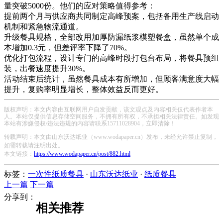
量突破5000份。他们的应对策略值得参考：
提前两个月与供应商共同制定高峰预案，包括备用生产线启动
机制和紧急物流通道。
升级餐具规格，全部改用加厚防漏纸浆模塑餐盒，虽然单个成
本增加0.3元，但差评率下降了70%。
优化打包流程，设计专门的高峰时段打包台布局，将餐具预组
装，出餐速度提升30%。
活动结束后统计，虽然餐具成本有所增加，但顾客满意度大幅
提升，复购率明显增长，整体效益反而更好。
版权声明：本文内容由互联网用户自发贡献，该文观点及内容相关仅代表作者本
人。本站仅提供信息存储空间服务，不拥有所有权，不承担相关法律责任。如发现
本站有涉嫌侵权/违法违规的内容请联系15711028904，立即清除！
转载声明：本文由山东沃达纸业（www.wodapaper.cn）发布，未经允许禁止复制，
如需转载请注明出处。
本文链接：
https://www.wodapaper.cn/post/882.html
标签：
一次性纸质餐具
·
山东沃达纸业
·
纸质餐具
上一篇
下一篇
分享到：
相关推荐