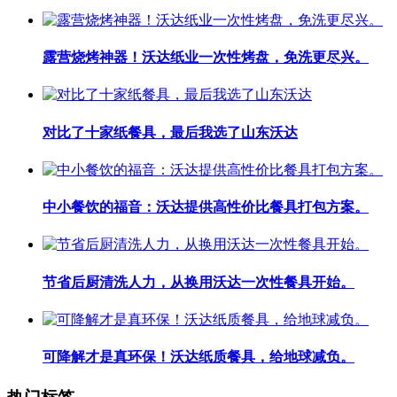
露营烧烤神器！沃达纸业一次性烤盘，免洗更尽兴。
对比了十家纸餐具，最后我选了山东沃达
中小餐饮的福音：沃达提供高性价比餐具打包方案。
节省后厨清洗人力，从换用沃达一次性餐具开始。
可降解才是真环保！沃达纸质餐具，给地球减负。