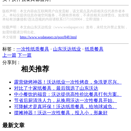
版权声明：本文内容由互联网用户自发贡献，该文观点及内容相关仅代表作者本
人。本站仅提供信息存储空间服务，不拥有所有权，不承担相关法律责任。如发现
本站有涉嫌侵权/违法违规的内容请联系15711028904，立即清除！
转载声明：本文由山东沃达纸业（www.wodapaper.cn）发布，未经允许禁止复制，
如需转载请注明出处。
本文链接：
https://www.wodapaper.cn/post/848.html
标签：
一次性纸质餐具
·
山东沃达纸业
·
纸质餐具
上一篇
下一篇
分享到：
相关推荐
露营烧烤神器！沃达纸业一次性烤盘，免洗更尽兴。
对比了十家纸餐具，最后我选了山东沃达
中小餐饮的福音：沃达提供高性价比餐具打包方案。
节省后厨清洗人力，从换用沃达一次性餐具开始。
可降解才是真环保！沃达纸质餐具，给地球减负。
摆摊神器！沃达一次性餐具，投入小，形象好
最新文章