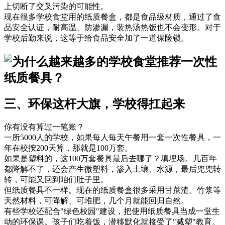
上切断了交叉污染的可能性。
现在很多学校食堂用的纸质餐盒，都是食品级材质，通过了食
品安全认证，耐高温、防渗漏，装热汤热饭也不会变形。对于
学校后勤来说，这等于给食品安全加了一道保险锁。
三、环保这杆大旗，学校得扛起来
你有没有算过一笔账？
一所5000人的学校，如果每人每天午餐用一套一次性餐具，一
年在校按200天算，那就是100万套。
如果是塑料的，这100万套餐具最后去哪了？填埋场。几百年
都降解不了，还会产生微塑料，渗入土壤、水源，最后兜兜转
转，可能又回到咱们肚子里。
但纸质餐具不一样。现在的纸质餐盒很多采用甘蔗渣、竹浆等
天然材料，可降解、可堆肥，几个月就能回归自然。
有些学校还配合"绿色校园"建设，把使用纸质餐具当成一堂生
动的环保课。孩子们吃着饭，潜移默化就接受了"减塑"教育。