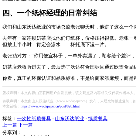
四、一个纸杯经理的日常纠结
我们和
山东沃达纸业
的市场总监老张聊天时，他讲了这么一个
去年有一家连锁奶茶店找他们订纸杯，价格压得很低。老张一
但放上半小时，肯定会渗水——杯托底下湿一片。
老张劝对方：“你用便宜杯子，一单外卖漏了，顾客给个差评，
奶茶店老板听进去了，最后选了沃达
符合国标且通过欧盟食品
你看，真正的环保认证和品质标准，不是给商家添麻烦，而是
版权声明：本文内容由互联网用户自发贡献，该文观点及内容相关仅代表作者本人。本
转载声明：本文由山东沃达纸业（www.wodapaper.cn）发布，未经允许禁止复制
本文链接：
https://www.wodapaper.cn/post/826.html
标签：
一次性纸质餐具
·
山东沃达纸业
·
纸质餐具
上一篇
下一篇
分享到：