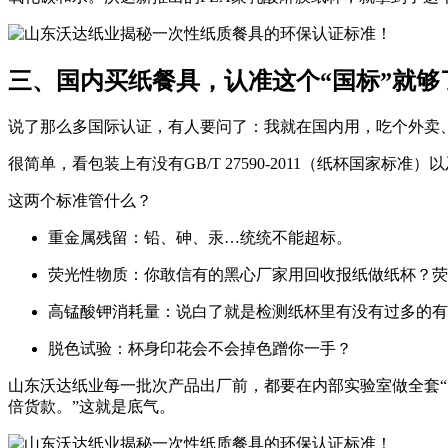
三、国内买纸餐具，认准这个“国标”就够
说了那么多国际认证，有人要问了：我就在国内用，吃个外卖
很简单，看包装上有没有
GB/T 27590-2011
（纸杯国家标准）以
这两个标准管什么？
重金属残留
：铅、砷、汞…统统不能超标。
荧光性物质
：你敢信有的黑心厂家用回收报纸做纸杯？荧
高锰酸钾消耗量
：说白了就是检测纸杯里有没有过多的有
脱色试验
：杯身印花会不会掉色蹭你一手？
山东沃达纸业
每一批次产品出厂前，都要在内部实验室做全套“
倍货款。
”这就是底气。