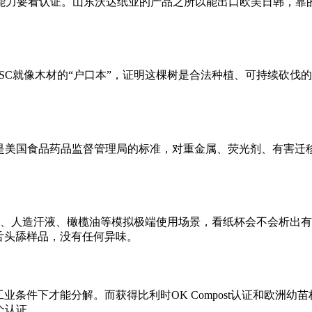
能力要看认证。
山东沃达纸业
的产品之所以能出口欧美日韩，靠
SC就像木材的“户口本”，证明这棵树是合法种植、可持续砍伐的
这是美国食品药品监督管理局的标准，对重金属、荧光剂、有害迁
唾液、人造汗液、橄榄油等模拟极端使用场景，看纸杯会不会析出
舌头舔样品，没有任何异味。
）
业条件下才能分解。而获得比利时OK Compost认证和欧洲幼
个认证。