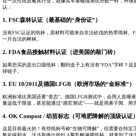
在一次性纸质餐具行业，就像买车看碰撞测试分数一样，环保
认：
1. FSC森林认证（最基础的“身份证”）
没有FSC认证的纸杯，原材料可能来自非法砍伐的热带雨林。F
一片合法的树林
。
2. FDA食品接触材料认证（进美国的敲门砖）
如果您买的是出口级纸杯，翻到盒子上有没有“FDA”字样？
掉链子
。
3. EU 10/2011及德国LFGB（欧洲市场的“金标准”）
欧洲标准比美国还要“变态”。德国LFGB测试中，会用人造
量远低于限值，甚至能通过“感官测试”——就是用鼻子闻、用
4. OK Compost / 幼苗标志（可堆肥降解的顶级认证
这是目前最火的！有些纸杯号称“生物可降解”，但需要在特定工
氧化碳和水
。沃达新推出的PLA聚乳酸淋膜纸杯，就拿到了这