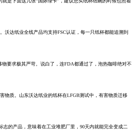
的就是下面这几张“国际绿卡”，建议您买纸杯纸碗的时候也照着
。沃达纸业全线产品均支持FSC认证，
每一只纸杯都能追溯到
移物要求极其严苛。说白了，
连FDA都通过了，泡热咖啡绝对不
有害物质。
山东沃达纸业
的纸杯在LFGB测试中，有害物质迁移
苗标志的产品，意味着
在工业堆肥厂里，90天内就能完全变成二