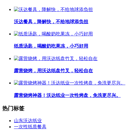
沃达餐具，降解快，不给地球添负担
纸质汤匙，喝酸奶吃果冻，小巧好用
露营烧烤，用沃达纸盘竹叉，轻松自在
露营烧烤神器！沃达纸业一次性烤盘，免洗更尽兴。
热门标签
山东沃达纸业
一次性纸质餐具