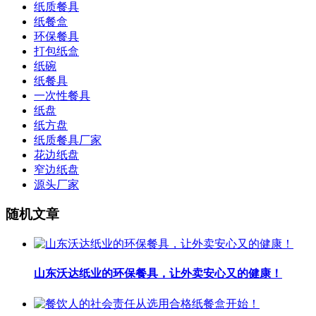
纸质餐具
纸餐盒
环保餐具
打包纸盒
纸碗
纸餐具
一次性餐具
纸盘
纸方盘
纸质餐具厂家
花边纸盘
窄边纸盘
源头厂家
随机文章
山东沃达纸业的环保餐具，让外卖安心又的健康！