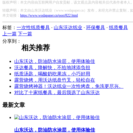
版权声明：本文内容由互联网用户自发贡献，该文观点及内容相关仅代表作者本人。本
转载声明：本文由山东沃达纸业（www.wodapaper.cn）发布，未经允许禁止复制
本文链接：
https://www.wodapaper.cn/post/822.html
标签：
一次性纸质餐具
·
山东沃达纸业
·
环保餐具
·
纸质餐具
上一篇
下一篇
分享到：
相关推荐
山东沃达，防油防水涂层，使用体验佳
沃达餐具，降解快，不给地球添负担
纸质汤匙，喝酸奶吃果冻，小巧好用
露营烧烤，用沃达纸盘竹叉，轻松自在
露营烧烤神器！沃达纸业一次性烤盘，免洗更尽兴。
对比了十家纸餐具，最后我选了山东沃达
最新文章
山东沃达，防油防水涂层，使用体验佳