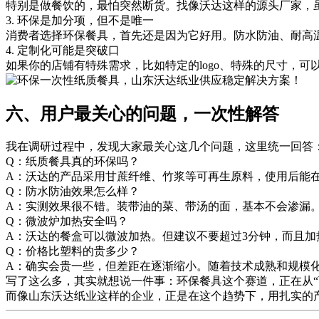
特别是做餐饮的，最怕突然断货。找像沃达这样的源头厂家，
3. 环保是加分项，但不是唯一
消费者选择环保餐具，首先还是因为它好用。防水防油、耐高
4. 定制化可能是突破口
如果你的店铺有特殊需求，比如特定的logo、特殊的尺寸，
六、用户最关心的问题，一次性解答
我在调研过程中，发现大家最关心这几个问题，这里统一回答
Q：纸质餐具真的环保吗？
A：沃达的产品采用甘蔗纤维、竹浆等可再生原料，使用后能
Q：防水防油效果怎么样？
A：实测效果很不错。装带油的菜、带汤的面，基本不会渗漏
Q：微波炉加热安全吗？
A：沃达的餐盒可以微波加热。但建议不要超过3分钟，而且加
Q：价格比塑料的贵多少？
A：确实会贵一些，但差距在逐渐缩小。随着技术成熟和规模
写了这么多，其实就想说一件事：环保餐具这个赛道，正在从“
而像山东沃达纸业这样的企业，正是在这个趋势下，用扎实的