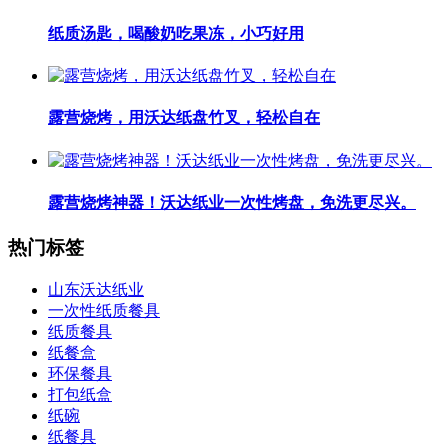
纸质汤匙，喝酸奶吃果冻，小巧好用
露营烧烤，用沃达纸盘竹叉，轻松自在
露营烧烤神器！沃达纸业一次性烤盘，免洗更尽兴。
热门标签
山东沃达纸业
一次性纸质餐具
纸质餐具
纸餐盒
环保餐具
打包纸盒
纸碗
纸餐具