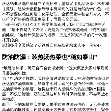
沃达纸业从选料就确立了高标准，坚持采用食品级原生木浆和
甘蔗浆。这些天然植物纤维本身呈现的就是自然的米白色，根
本不需要依赖任何增白化学处理。全程无化学黏合剂介入，不
仅符合严格的食品卫生要求，而且安全无毒。
当孩子问起为什么咱们家要用纸碗时，我们可以自豪地告诉
他：“这不仅是为了方便，更是为了保护地球妈妈，守护我们
的健康。”这种环保意识的培养，正是从家庭日常的每一次选
择开始的。
防油防漏：装热汤热菜也“稳如泰山”
“纸碗装热汤，碗底会不会软塌渗漏？”这大概是大家对纸质餐
具最深的担忧。
为了打消这个顾虑，我特意做过硬核测试：把滚烫的辣油倒进
沃达的防油纸碗里，静置半小时，碗的外壁依然干爽，丝毫不
见油渍晕出的痕迹。这得益于它内壁特殊的食品级防水阻隔
层，不仅防渗漏，还能在微波炉加热时保持稳定，不会释放有
害物质。
而且，它的碗壁厚实硬挺，单手端握也很有信心。无论是盛放
高油热的麻辣烫，还是给孩子装热粥，它都能稳稳托住，完全