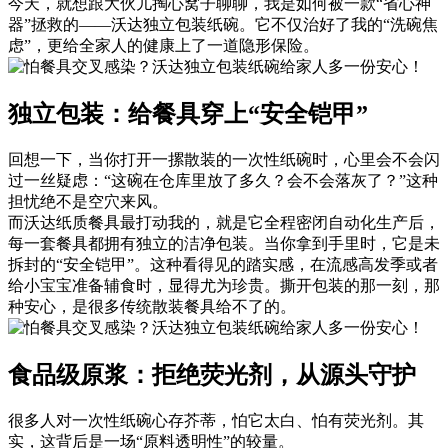
今天，就想跟大伙儿掏心窝子聊聊，我是如何被一款“省心神
器”拯救的——沃达独立包装纸碗。它不仅治好了我的“洗碗焦
虑”，更给全家人的健康上了一道隐形保险。
独立包装：给餐具穿上“安全铠甲”
回想一下，当你打开一摞散装的一次性纸碗时，心里会不会闪
过一丝疑虑：“这碗在仓库里放了多久？会不会落灰了？”这种
担忧绝不是空穴来风。
而沃达纸质餐具最打动我的，就是它全程密闭自动化生产后，
每一套餐具都拥有独立的洁净包装。当你拿到手里时，它是未
拆封的“安全铠甲”。这种看得见的踏实感，在流感高发季或者
给小宝宝准备辅食时，显得尤为珍贵。撕开包装的那一刻，那
种安心，是很多传统散装餐具给不了的。
食品级原浆：拒绝荧光剂，从源头守护
很多人对一次性纸碗心存芥蒂，怕它太白、怕有荧光剂。其
实，这背后是一场“原料透明性”的较量。