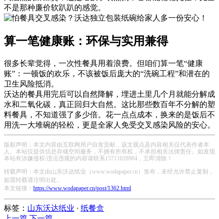
不是那种廉价软趴趴的感觉。
算一笔健康账：环保与实用兼得
很多长辈觉得，一次性餐具用着浪费。但咱们算一笔“健康
账”：一顿饭的欢乐，不该被饭后庞大的“洗碗工程”和潜在的
卫生风险抵消。
沃达的餐具用完后可以自然降解，埋进土里几个月就能分解成
水和二氧化碳，真正回归大自然。这比那些数百年不分解的塑
料餐具，不知道强了多少倍。花一点点成本，换来的是饭后不
用洗一大堆碗的轻松，更是全家人免受交叉感染风险的安心。
版权声明：本文内容由互联网用户自发贡献，该文观点及内容相关仅代表作者本
人。本站仅提供信息存储空间服务，不拥有所有权，不承担相关法律责任。如发现
本站有涉嫌侵权/违法违规的内容请联系15711028904，立即清除！
转载声明：本文由山东沃达纸业（www.wodapaper.cn）发布，未经允许禁止复制，
如需转载请注明出处。
本文链接：
https://www.wodapaper.cn/post/1362.html
标签：
山东沃达纸业
·
纸餐盒
上一篇
下一篇