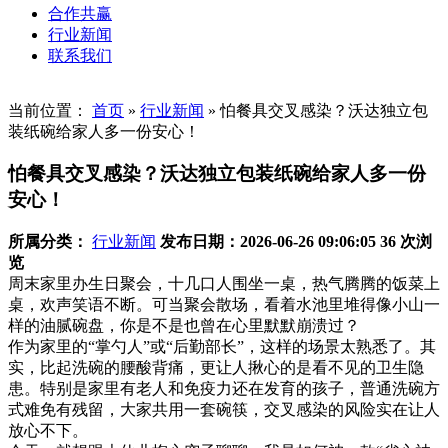
合作共赢
行业新闻
联系我们
当前位置：
首页
»
行业新闻
»
怕餐具交叉感染？沃达独立包
装纸碗给家人多一份安心！
怕餐具交叉感染？沃达独立包装纸碗给家人多一份
安心！
所属分类：
行业新闻
发布日期：2026-06-26 09:06:05
36 次浏
览
周末家里办生日聚会，十几口人围坐一桌，热气腾腾的饭菜上
桌，欢声笑语不断。可当聚会散场，看着水池里堆得像小山一
样的油腻碗盘，你是不是也曾在心里默默崩溃过？
作为家里的“掌勺人”或“后勤部长”，这样的场景太熟悉了。其
实，比起洗碗的腰酸背痛，更让人揪心的是看不见的卫生隐
患。特别是家里有老人和免疫力还在发育的孩子，普通洗碗方
式难免有残留，大家共用一套碗筷，交叉感染的风险实在让人
放心不下。