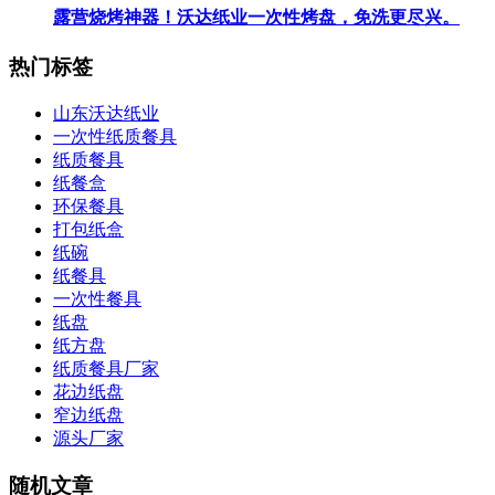
露营烧烤神器！沃达纸业一次性烤盘，免洗更尽兴。
热门标签
山东沃达纸业
一次性纸质餐具
纸质餐具
纸餐盒
环保餐具
打包纸盒
纸碗
纸餐具
一次性餐具
纸盘
纸方盘
纸质餐具厂家
花边纸盘
窄边纸盘
源头厂家
随机文章