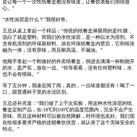
是让每一个一次性纸餐盒都没有味道，让餐饮老板们用得放
心。”
“水性涂层是什么？”我很好奇。
王总从桌上拿起一个样品：“传统的纸餐盒淋膜用的是PE膜，
说白了就是塑料。而我们的水性涂层，是一种以水为溶剂、不
含有机溶剂的环保新材料。涂在环保纸餐盒内壁后，它和纸张
融为一体，没有异味，而且耐高温、不漏油。”
他顺手拿起一个刚做好的外卖纸餐盒，倒进去满满一杯刚烧开
的水，盖严实，放在一边。“你等着看，没有任何塑料味，水
也不会有怪味。”
等了五分钟，我凑近闻了闻，真的，一点味道都没有！喝了一
口，跟普通杯子里的水没区别。
王总还补充道：“我们做了上千次实验，用这种水性涂层的纸
餐盒定制产品，在-18℃到100℃的温度范围内，完全不会产生
异味。而且这种材料可以被自然降解，对环境也友好。我们现
在给很多要求严格的连锁餐饮供货，就认准了这个无味安全的
特点。”