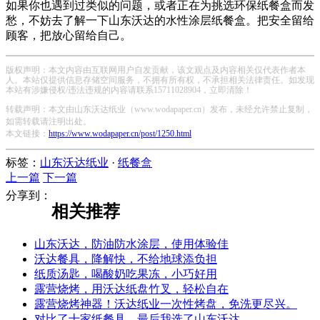
如果你也遇到过类似的问题，或者正在为挑选环保纸餐盒而发
愁，不妨去了解一下山东沃达的水性涂层纸餐盒。把安全留给
顾客，把放心留给自己。
版权声明：本文内容由互联网用户自发贡献，该文观点及内容相关仅代表作者本
人。本站仅提供信息存储空间服务，不拥有所有权，不承担相关法律责任。如发现
本站有涉嫌侵权/违法违规的内容请联系15711028904，立即清除！
转载声明：本文由山东沃达纸业（www.wodapaper.cn）发布，未经允许禁止复制，
如需转载请注明出处。
本文链接：
https://www.wodapaper.cn/post/1250.html
标签：
山东沃达纸业
·
纸餐盒
上一篇
下一篇
分享到：
相关推荐
山东沃达，防油防水涂层，使用体验佳
沃达餐具，降解快，不给地球添负担
纸质汤匙，喝酸奶吃果冻，小巧好用
露营烧烤，用沃达纸盘竹叉，轻松自在
露营烧烤神器！沃达纸业一次性烤盘，免洗更尽兴。
对比了十家纸餐具，最后我选了山东沃达