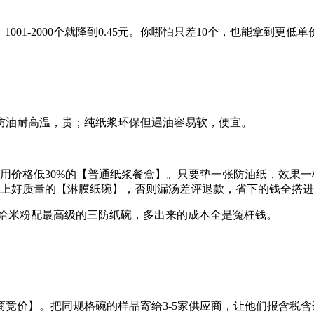
5元，1001-2000个就降到0.45元。你哪怕只差10个，也能
防油耐高温，贵；纯纸浆环保但遇油容易软，便宜。
用价格低30%的【普通纸浆餐盒】。只要垫一张防油纸，效果一
上好质量的【淋膜纸碗】，否则漏汤差评退款，省下的钱全搭进
远给米粉配最高级的三防纸碗，多出来的成本全是冤枉钱。
竞价】。把同规格碗的样品寄给3-5家供应商，让他们报含税