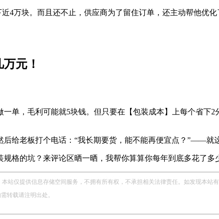
一年省下近4万块。而且还不止，供应商为了留住订单，还主动帮他
单，毛利可能就5块钱。但只要在【包装成本】上每个省下2分钱
然后给老板打个电话：“我长期要货，能不能再便宜点？”——就
装规格的坑？来评论区晒一晒，我帮你算算你每年到底多花了多
站仅提供信息存储空间服务，不拥有所有权，不承担相关法律责任。如发现本站有涉嫌侵权
，如需转载请注明出处。