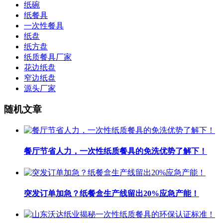
纸碗
纸餐具
一次性餐具
纸盘
纸方盘
纸质餐具厂家
花边纸盘
窄边纸盘
源头厂家
随机文章
餐厅节省人力，一次性纸质餐具的免洗优势了解下！
突发订单加急？纸餐盒生产线留出20%应急产能！