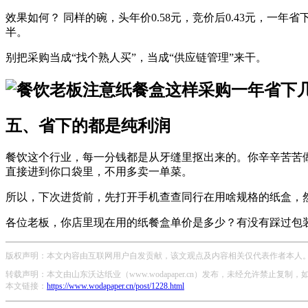
效果如何？ 同样的碗，头年价0.58元，竞价后0.43元，
半。
别把采购当成“找个熟人买”，当成“供应链管理”来干。
五、省下的都是纯利润
餐饮这个行业，每一分钱都是从牙缝里抠出来的。你辛辛苦苦做一
直接进到你口袋里，不用多卖一单菜。
所以，下次进货前，先打开手机查查同行在用啥规格的纸盒，
各位老板，你店里现在用的纸餐盒单价是多少？有没有踩过包
版权声明：本文内容由互联网用户自发贡献，该文观点及内容相关仅代表作者本人。本
转载声明：本文由山东沃达纸业（www.wodapaper.cn）发布，未经允许禁止复制
本文链接：
https://www.wodapaper.cn/post/1228.html