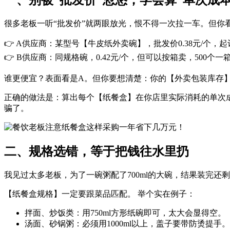
很多老板一听“批发价”就两眼放光，恨不得一次拉一车。但你
👉 A供应商：某型号【牛皮纸外卖碗】，批发价0.38元/个，
👉 B供应商：同规格碗，0.42元/个，但可以按箱卖，500个一
谁更便宜？表面看是A。但你要想清楚：你的【外卖包装库存
正确的做法是：算出每个【纸餐盒】在你店里实际消耗的单次成本
骗了。
二、规格选错，等于把钱往水里扔
我见过太多老板，为了一碗粥配了700ml的大碗，结果装完还
【纸餐盒规格】一定要跟菜品匹配。 举个实在例子：
拌面、炒饭类：用750ml方形纸碗即可，太大会显得空。
汤面、砂锅粥：必须用1000ml以上，盖子要带防烫提手。