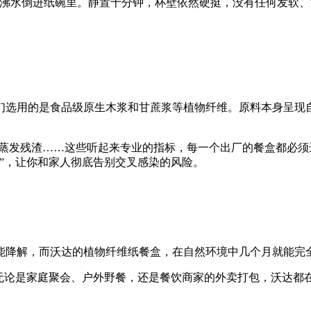
℃沸水倒进纸碗里。静置十分钟，杯壁依然硬挺，没有任何发软
。
们选用的是食品级原生木浆和甘蔗浆等植物纤维。原料本身呈现
酸蒸发残渣……这些听起来专业的指标，每一个出厂的餐盒都必
”，让你和家人彻底告别交叉感染的风险。
能降解，而沃达的植物纤维纸餐盒，在自然环境中几个月就能完
。无论是家庭聚会、户外野餐，还是餐饮商家的外卖打包，沃达都