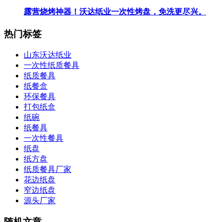
露营烧烤神器！沃达纸业一次性烤盘，免洗更尽兴。
热门标签
山东沃达纸业
一次性纸质餐具
纸质餐具
纸餐盒
环保餐具
打包纸盒
纸碗
纸餐具
一次性餐具
纸盘
纸方盘
纸质餐具厂家
花边纸盘
窄边纸盘
源头厂家
随机文章