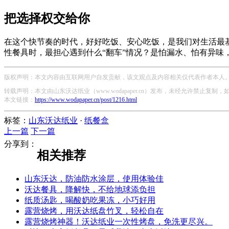
把选择权交给你
在这个快节奏的时代，好好吃饭、安心吃饭，是我们对生活最
性餐具时，最担心遇到什么“翻车”情况？是怕漏水、怕有异味
版权声明：本文内容由互联网用户自发贡献，该文观点及内容相关仅代表作者本人。本
转载声明：本文由山东沃达纸业（www.wodapaper.cn）发布，未经允许禁止复制
本文链接：
https://www.wodapaper.cn/post/1216.html
标签：
山东沃达纸业
·
纸餐盒
上一篇
下一篇
分享到：
相关推荐
山东沃达，防油防水涂层，使用体验佳
沃达餐具，降解快，不给地球添负担
纸质汤匙，喝酸奶吃果冻，小巧好用
露营烧烤，用沃达纸盘竹叉，轻松自在
露营烧烤神器！沃达纸业一次性烤盘，免洗更尽兴。