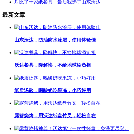
对比了十家纸餐具，最后我选了山东沃达
最新文章
山东沃达，防油防水涂层，使用体验佳
沃达餐具，降解快，不给地球添负担
纸质汤匙，喝酸奶吃果冻，小巧好用
露营烧烤，用沃达纸盘竹叉，轻松自在