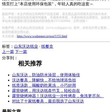
情页打上"本店使用环保包装"，年轻人真的吃这套～
版权声明：本文内容由互联网用户自发贡献，该文观点及内容相关仅代表作者本
人。本站仅提供信息存储空间服务，不拥有所有权，不承担相关法律责任。如发现
本站有涉嫌侵权/违法违规的内容请联系15711028904，立即清除！
转载声明：本文由山东沃达纸业（www.wodapaper.cn）发布，未经允许禁止复制，
如需转载请注明出处。
本文链接：
https://www.wodapaper.cn/post/1151.html
标签：
山东沃达纸业
·
纸餐盒
上一篇
下一篇
分享到：
相关推荐
山东沃达，防油防水涂层，使用体验佳
沃达餐具，降解快，不给地球添负担
纸质汤匙，喝酸奶吃果冻，小巧好用
露营烧烤，用沃达纸盘竹叉，轻松自在
露营烧烤神器！沃达纸业一次性烤盘，免洗更尽兴。
对比了十家纸餐具，最后我选了山东沃达
最新文章