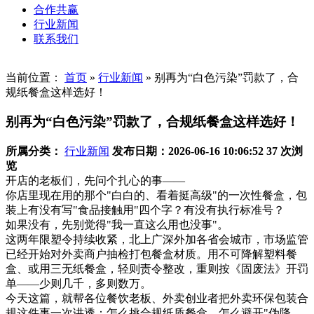
合作共赢
行业新闻
联系我们
当前位置：
首页
»
行业新闻
»
别再为“白色污染”罚款了，合
规纸餐盒这样选好！
别再为“白色污染”罚款了，合规纸餐盒这样选好！
所属分类：
行业新闻
发布日期：2026-06-16 10:06:52
37 次浏
览
开店的老板们，先问个扎心的事——
你店里现在用的那个"白白的、看着挺高级"的一次性餐盒，包
装上有没有写"食品接触用"四个字？有没有执行标准号？
如果没有，先别觉得"我一直这么用也没事"。
这两年限塑令持续收紧，北上广深外加各省会城市，市场监管
已经开始对外卖商户抽检打包餐盒材质。用不可降解塑料餐
盒、或用三无纸餐盒，轻则责令整改，重则按《固废法》开罚
单——少则几千，多则数万。
今天这篇，就帮各位餐饮老板、外卖创业者把外卖环保包装合
规这件事一次讲透：怎么挑合规纸质餐盒、怎么避开"伪降