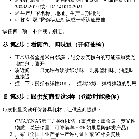
✅ 执行标准号——纸制品看 GB 4806.8，可降解看 GB/T
38082-2019​ 或 GB/T 41010-2021
✅ 生产厂家名称、地址、生产日期/批号
✅ 如有"双j"降解认证标识或十环认证更佳
缺任何一项＝不合规，别进。
👃 第2步：看颜色、闻味道（开箱抽检）
正常纸餐盒是米白/浅黄，过分发亮惨白的可能添加荧光
增白剂，避开
凑近闻——只允许有淡淡纸浆味，刺鼻塑料味、油墨味
直接退
捏一下：挺括有弹性OK，一捏就软塌、掉粉掉渣的别用
📄 第3步：跟供货商要这3样（罚款时能救你）
每次批量采购环保餐具耗材，让供应商提供：
CMA/CNAS第三方检测报告（重点看：重金属、荧光性
物质、总迁移量、可降解率≥90%如果是降解类产品）
厂家《全国工业产品生产许可证》或SC相关资质