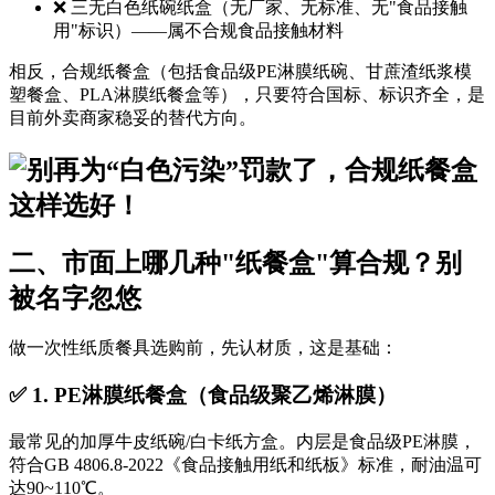
❌ 三无白色纸碗纸盒（无厂家、无标准、无"食品接触
用"标识）——属不合规食品接触材料
相反，合规纸餐盒（包括食品级PE淋膜纸碗、甘蔗渣纸浆模
塑餐盒、PLA淋膜纸餐盒等），只要符合国标、标识齐全，是
目前外卖商家稳妥的替代方向。
二、市面上哪几种"纸餐盒"算合规？别
被名字忽悠
做一次性纸质餐具选购前，先认材质，这是基础：
✅ 1. PE淋膜纸餐盒（食品级聚乙烯淋膜）
最常见的加厚牛皮纸碗/白卡纸方盒。内层是食品级PE淋膜，
符合GB 4806.8-2022《食品接触用纸和纸板》标准，耐油温可
达90~110℃。