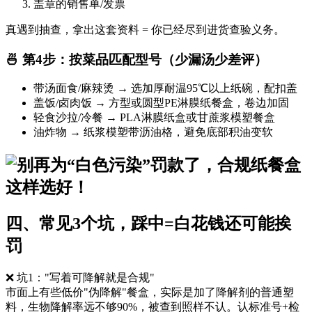
盖章的销售单/发票
真遇到抽查，拿出这套资料 = 你已经尽到进货查验义务。
🍜 第4步：按菜品匹配型号（少漏汤少差评）
带汤面食/麻辣烫 → 选加厚耐温95℃以上纸碗，配扣盖
盖饭/卤肉饭 → 方型或圆型PE淋膜纸餐盒，卷边加固
轻食沙拉/冷餐 → PLA淋膜纸盒或甘蔗浆模塑餐盒
油炸物 → 纸浆模塑带沥油格，避免底部积油变软
四、常见3个坑，踩中=白花钱还可能挨
罚
❌ 坑1："写着可降解就是合规"​
市面上有些低价"伪降解"餐盒，实际是加了降解剂的普通塑
料，生物降解率远不够90%，被查到照样不认。认标准号+检