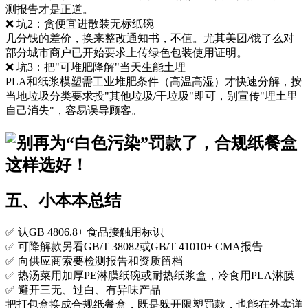
测报告才是正道。
❌ 坑2：贪便宜进散装无标纸碗​
几分钱的差价，换来整改通知书，不值。尤其美团/饿了么对
部分城市商户已开始要求上传绿色包装使用证明。
❌ 坑3：把"可堆肥降解"当天生能土埋​
PLA和纸浆模塑需工业堆肥条件（高温高湿）才快速分解，按
当地垃圾分类要求投"其他垃圾/干垃圾"即可，别宣传"埋土里
自己消失"，容易误导顾客。
五、小本本总结
✅ 认GB 4806.8+ 食品接触用标识
✅ 可降解款另看GB/T 38082或GB/T 41010+ CMA报告
✅ 向供应商索要检测报告和资质留档
✅ 热汤菜用加厚PE淋膜纸碗或耐热纸浆盒，冷食用PLA淋膜
✅ 避开三无、过白、有异味产品
把打包盒换成合规纸餐盒，既是躲开限塑罚款，也能在外卖详