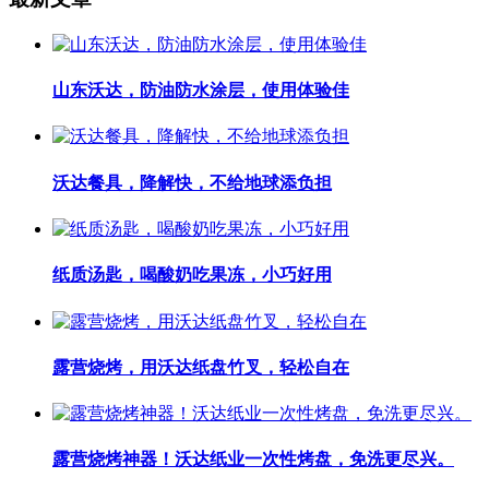
山东沃达，防油防水涂层，使用体验佳
沃达餐具，降解快，不给地球添负担
纸质汤匙，喝酸奶吃果冻，小巧好用
露营烧烤，用沃达纸盘竹叉，轻松自在
露营烧烤神器！沃达纸业一次性烤盘，免洗更尽兴。