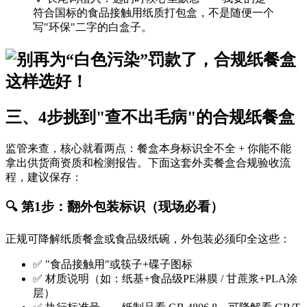
符合国标的食品接触用纸质打包盒，不是随便一个
写"环保"二字的白盒子。
三、4步挑到"查不出毛病"的合规纸餐盒
监管来查，核心就看两点：餐盒本身标识全不全 + 你能不能
拿出供货商资质和检测报告。下面这套外卖餐盒合规验收流
程，建议保存：
🔍 第1步：翻外包装标识（现场必看）
正规可降解纸质餐盒或食品级纸碗，外包装必须印全这些：
✅ "食品接触用"或筷子+碟子图标
✅ 材质说明（如：纸基+食品级PE淋膜 / 甘蔗浆+PLA涂
层）