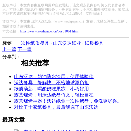
版权声明：本文内容由互联网用户自发贡献，该文观点及内容相关仅代表作者本
人。本站仅提供信息存储空间服务，不拥有所有权，不承担相关法律责任。如发现
本站有涉嫌侵权/违法违规的内容请联系15711028904，立即清除！
转载声明：本文由山东沃达纸业（www.wodapaper.cn）发布，未经允许禁止复制，
如需转载请注明出处。
本文链接：
https://www.wodapaper.cn/post/1061.html
标签：
一次性纸质餐具
·
山东沃达纸业
·
纸质餐具
上一篇
下一篇
分享到：
相关推荐
山东沃达，防油防水涂层，使用体验佳
沃达餐具，降解快，不给地球添负担
纸质汤匙，喝酸奶吃果冻，小巧好用
露营烧烤，用沃达纸盘竹叉，轻松自在
露营烧烤神器！沃达纸业一次性烤盘，免洗更尽兴。
对比了十家纸餐具，最后我选了山东沃达
最新文章