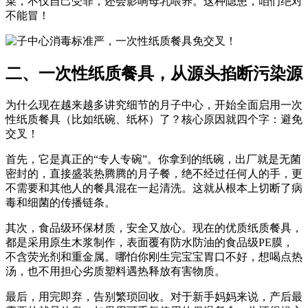
菜，不仅自己受罪，还会影响母乳喂养。这种隐患，咱们绝对
不能冒！
二、一次性纸质餐具，从源头掐断污染源
为什么现在越来越多讲究细节的月子中心，开始全面启用一次
性纸质餐具（比如纸碗、纸杯）了？核心原因就四个字：避免
交叉！
首先，它是真正的“专人专碗”。你拿到的纸碗，出厂就是无菌
密封的，直接盛装热腾腾的月子餐，绝不经过任何人的手，更
不需要和其他人的餐具混在一起清洗。这就从根本上切断了病
毒和细菌的传播链条。
其次，食品级环保材质，安全又放心。现在的优质纸质餐具，
都是采用原生木浆制作，表面覆有防水防油的食品级PE膜，
不含荧光剂和重金属。哪怕你刚生完宝宝胃口不好，想喝点热
汤，也不用担心劣质塑料遇热释放有害物质。
最后，用完即弃，告别繁琐回收。对于新手妈妈来说，产后最