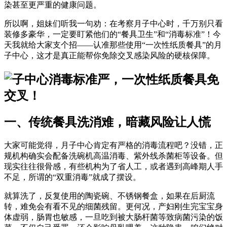
染甚至更严重的健康问题。
所以啊，姐妹们听我一句劝：在考察月子中心时，千万别只看
装修多豪华，一定要盯紧他们的“餐具卫生”和“消毒标准”！今
天我就给大家支个招——认准那些使用“一次性纸质餐具”的月
子中心，这才是真正能帮你免除交叉感染风险的硬核保障。
一、传统餐具洗消难，暗藏风险让人慌
大家可能觉得，月子中心肯定有严格的消毒流程吧？没错，正
规机构确实会配备洗碗机高温消毒、紫外线杀菌柜等设备。但
现实往往很骨感，有些机构为了省人工，或者遇到高峰期人手
不足，所谓的“双重消毒”就成了摆设。
就算洗了，反复使用的陶瓷碗、不锈钢餐盒，如果在后厨流
转，难免会有看不见的细菌残留。更何况，产妇刚生完宝宝身
体虚弱，肠胃也敏感，一旦吃到被大肠杆菌等致病菌污染的饭