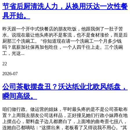
节省后厨清洗人力，从换用沃达一次性餐
具开始。
昨天跟一个开中式快餐店的朋友吃饭，他跟我倒了一肚子苦
水。说现在最让他头疼的不是客流，也不是食材涨价，而是后
厨那三个洗碗工。 "你知道现在请一个洗碗工一个月多少钱
吗？底薪加社保再加包吃住，一个人四千往上走。三个洗碗
工，光这...
22
2026-07
公司茶歇摆盘丑？沃达纸业北欧风纸盘，
瞬间高级。
咱们做行政、做运营的姐妹，平时最头疼的是不是公司茶歇布
置？上周我去朋友公司送样品，正好撞见她们行政小妹蹲在地
上摆点心，塑料盘子边儿都磨白了，上面堆的曲奇歪七扭八，
连她自己都嘀咕：“这摆出来，老板看了又得说我不用心。”其